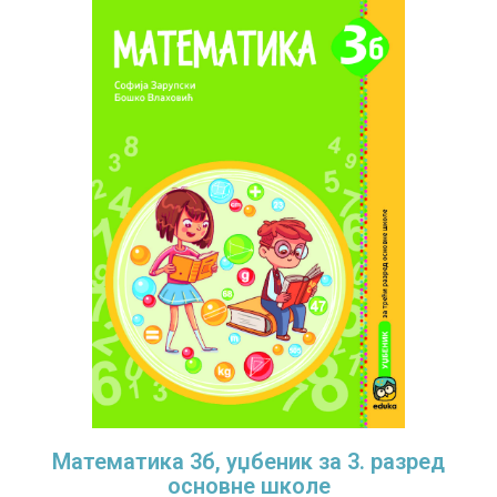
Математика 3б, уџбеник за 3. разред
основне школе