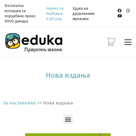
Бесплатна
Укупно за
Едука на
испорука за
плаћање:
друштвеним
поруџбине преко
0,00
рсд
мрежама
6000 динара
Нова издања
За наставника
>> Нова издања