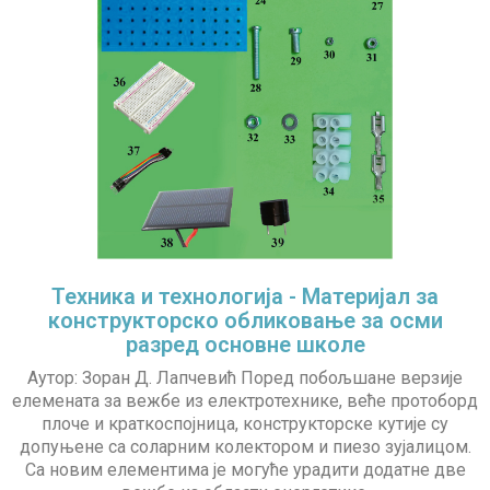
Техника и технологија - Материјал за
конструкторско обликовање за осми
разред основне школе
Аутор: Зоран Д. Лапчевић Поред побољшане верзије
елемената за вежбе из електротехнике, веће протоборд
плоче и краткоспојница, конструкторске кутије су
допуњене са соларним колектором и пиезо зујалицом.
Са новим елементима је могуће урадити додатне две