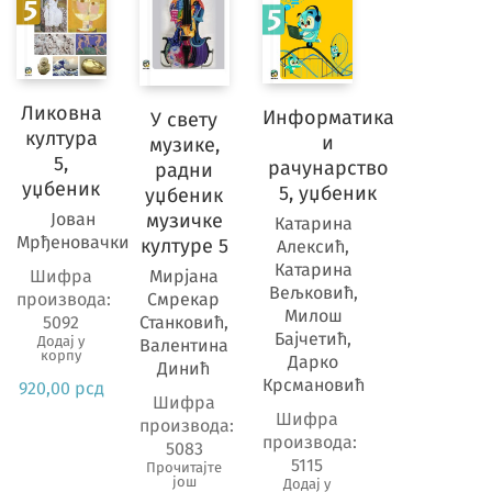
средње
школе
3
3.
Ликовна
Информатика
У свету
разред
култура
и
музике,
средње
5,
рачунарство
радни
школе
уџбеник
5, уџбеник
уџбеник
3
музичке
Јован
Катарина
Мрђеновачки
културе 5
4.
Алексић,
Катарина
разред
Мирјана
Шифра
Вељковић,
средње
Смрекар
производа:
Милош
Станковић,
5092
школе
Бајчетић,
Додај у
Валентина
2
корпу
Дарко
Динић
Крсмановић
920,00
рсд
Шифра
Предмет
Шифра
производа:
производа:
5083
5115
Прочитајте
још
Додај у