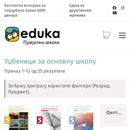
Бесплатна испорука за
Едука на
поруџбине преко 6000
друштвеним
динара
мрежама
Уџбеници за основну школу
Приказ 1–12 од 25 резултата
За бржу претрагу користите филтере (Разред,
Предмет).
Филтери
Уџбениц