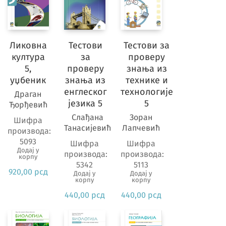
разред
основне
школе
Ликовна
Тестови
Тестови за
25
култура
за
проверу
4.
5,
проверу
знања из
разред
уџбеник
знања из
технике и
основне
енглеског
технологије
Драган
школе
језика 5
5
Ђорђевић
24
Слађана
Зоран
Шифра
5.
Танасијевић
Лапчевић
производа:
разред
5093
Шифра
Шифра
основне
Додај у
производа:
производа:
корпу
школе
5342
5113
920,00
рсд
25
Додај у
Додај у
корпу
корпу
6.
440,00
рсд
440,00
рсд
разред
основне
школе