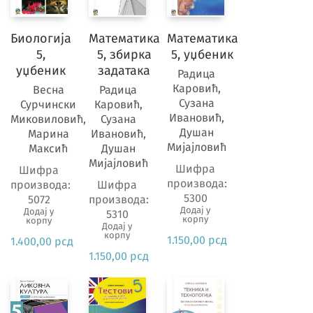
5. разре
Биологија
Математика
Математика
5,
5, збирка
5, уџбеник
Ресетуј
уџбеник
задатака
филтере
Радица
Каровић,
Весна
Радица
Разред
Сузана
Сурчински
Каровић,
Ивановић,
Миковиловић,
Сузана
Душан
Марина
Ивановић,
1.
Мијајловић
Максић
Душан
разред
Мијајловић
основне
Шифра
Шифра
производа:
школе
производа:
Шифра
5300
5072
производа:
38
Додај у
Додај у
5310
корпу
2.
корпу
Додај у
корпу
разред
1.150,00
рсд
1.400,00
рсд
основне
1.150,00
рсд
школе
26
3.