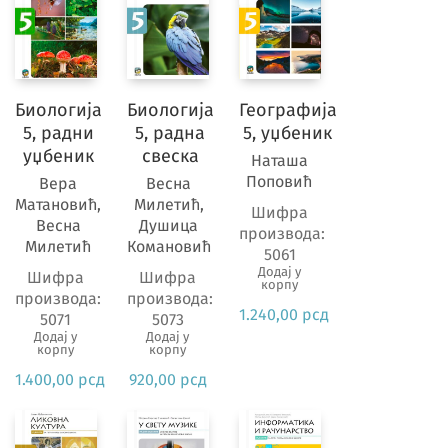
25
7.
разред
основне
Биологија
Биологија
Географија
школе
5, радни
5, радна
5, уџбеник
29
уџбеник
свеска
Наташа
8.
Поповић
Вера
Весна
разред
Матановић,
Милетић,
Шифра
основне
Весна
Душица
производа:
школе
Милетић
Комановић
5061
27
Додај у
Шифра
Шифра
корпу
1.
производа:
производа:
1.240,00
рсд
5071
5073
разред
Додај у
Додај у
средње
корпу
корпу
школе
1.400,00
рсд
920,00
рсд
3
2.
разред