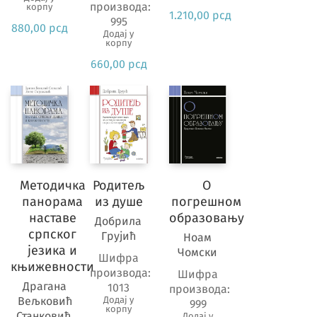
производа:
корпу
1.210,00
рсд
995
880,00
рсд
Додај у
корпу
660,00
рсд
Методичка
Родитељ
О
панорама
из душе
погрешном
наставе
образовању
Добрила
српског
Грујић
Ноам
језика и
Чомски
Шифра
књижевности
производа:
Шифра
Драгана
1013
производа:
Вељковић
Додај у
999
корпу
Станковић,
Додај у