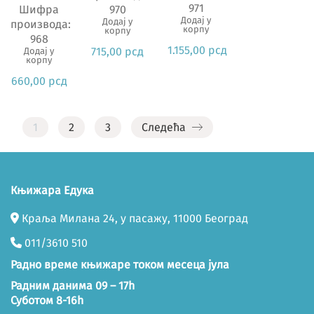
971
Шифра
970
Додај у
Додај у
производа:
корпу
корпу
968
1.155,00
рсд
715,00
рсд
Додај у
корпу
660,00
рсд
1
2
3
Следећа
Књижара Едука
Краља Милана 24, у пасажу, 11000 Београд
011/3610 510
Радно време књижаре током месеца јула
Радним данима 09 – 17h
Суботом 8-16h