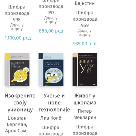
Вајнстин
производа:
Шифра
997
Шифра
производа:
Додај у
производа:
998
корпу
Додај у
969
корпу
880,00
рсд
Додај у
корпу
1.100,00
рсд
935,00
рсд
Изокрените
Учење и
Живот у
своју
нове
школама
учионицу
технологије
Питер
Мекларен
Џонатан
Лиз Колб
Бергман,
Шифра
Шифра
Арон Самс
производа:
производа: