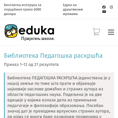
Бесплатна испорука за
Едука на
поруџбине преко 6000
друштвеним
динара
мрежама
Библиотека Педагошка раскршћа
Приказ 1–12 од 27 резултата
Библиотека ПЕДАГОШКА РАСКРШЋА јединствена је у
нашој земљи по томе што прати и објављује
најновије наслове домаћих и страних аутора из
области педагошких наука. Подељена је на две
едиције у којима излазе дела из примењене
педагогије и филозофије образовања. Посебан
значај дат је преводима врхунских страних аутора,
од којих се многи баве развојним променама у