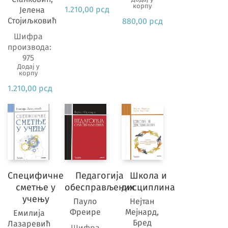
корпу
1.210,00
рсд
Јелена
Стојиљковић
880,00
рсд
Шифра
производа:
975
Додај у
корпу
1.210,00
рсд
Специфичне
Педагогија
Школа и
сметње у
обесправљених
дисциплина
учењу
Пауло
Нејтан
Фреире
Мејнард,
Емилија
Бред
Лазаревић
Шифра