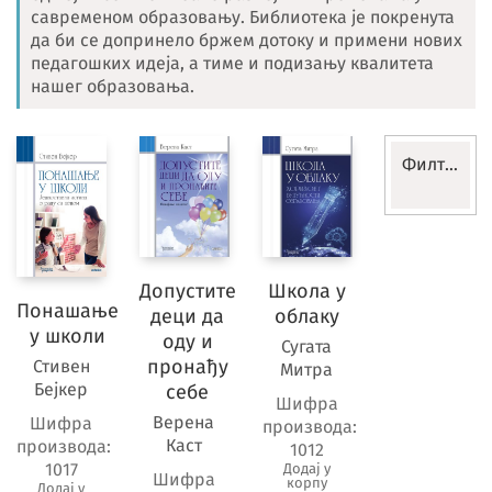
савременом образовању. Библиотека је покренута
да би се допринело бржем дотоку и примени нових
педагошких идеја, а тиме и подизању квалитета
нашег образовања.
Филтери
Библиот
Ресетуј
Допустите
Школа у
филтере
Понашање
деци да
облаку
у школи
оду и
Сугата
Разред
пронађу
Стивен
Митра
Бејкер
себе
Шифра
Верена
Шифра
производа:
Предмет
Каст
производа:
1012
1017
Додај у
Шифра
корпу
Додај у