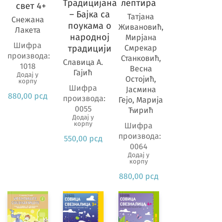
Традицијана
лептира
свет 4+
– Бајка са
Татјана
Снежана
Разред
поукама о
Живановић,
Лакета
народној
Мирјана
Шифра
традицији
Смрекар
производа:
Предмет
Станковић,
Славица А.
1018
Весна
Гајић
Додај у
Остојић,
корпу
Шифра
Јасмина
880,00
рсд
производа:
Гејо, Марија
0055
Ћирић
Додај у
корпу
Шифра
производа:
550,00
рсд
0064
Додај у
корпу
880,00
рсд