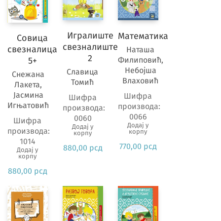
Игралиште
Математика
Совица
свезналиште
свезналица
Наташа
2
Филиповић,
5+
Небојша
Славица
Снежана
Влаховић
Томић
Лакета,
Јасмина
Шифра
Шифра
Игњатовић
производа:
производа:
0066
0060
Шифра
Додај у
Додај у
производа:
корпу
корпу
1014
770,00
рсд
880,00
рсд
Додај у
корпу
880,00
рсд