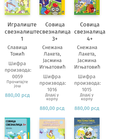
Игралиште
Совица
Совица
свезналиште
свезналица
свезналица
1
3+
4+
Славица
Снежана
Снежана
Томић
Лакета,
Лакета,
Јасмина
Јасмина
Шифра
Игњатовић
Игњатовић
производа:
0059
Шифра
Шифра
Прочитајте
производа:
производа:
још
1016
1015
880,00
рсд
Додај у
Додај у
корпу
корпу
880,00
рсд
880,00
рсд