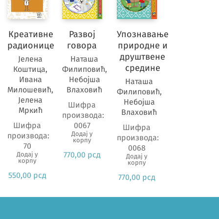
Креативне
Развој
Упознавање
радионице
говора
природне и
друштвене
Јелена
Наташа
средине
Коштица,
Филиповић,
Ивана
Небојша
Наташа
Милошевић,
Влаховић
Филиповић,
Јелена
Небојша
Шифра
Мркић
Влаховић
производа:
Шифра
0067
Шифра
Додај у
производа:
производа:
корпу
70
0068
770,00
рсд
Додај у
Додај у
корпу
корпу
550,00
рсд
770,00
рсд