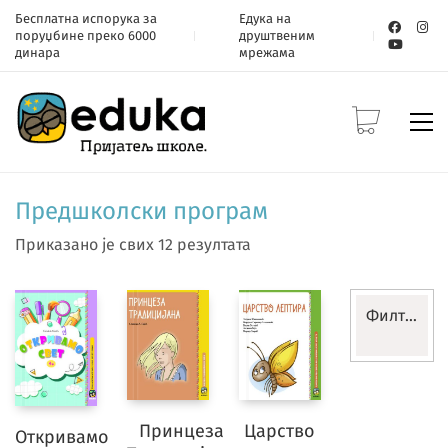
Бесплатна испорука за
Едука на
поруџбине преко 6000
друштвеним
динара
мрежама
Предшколски програм
Приказано је свих 12 резултата
Филтери
Предшко
Ресетуј
Принцеза
Царство
Откривамо
филтере