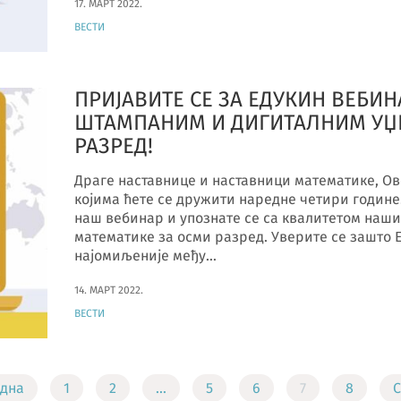
17. МАРТ 2022.
ВЕСТИ
ПРИЈАВИТЕ СЕ ЗА ЕДУКИН ВЕБИНА
ШТАМПАНИМ И ДИГИТАЛНИМ УЏБ
РАЗРЕД!
Драге наставнице и наставници математике, Ов
којима ћете се дружити наредне четири године
наш вебинар и упознате се са квалитетом наш
математике за осми разред. Уверите се зашто Е
најомиљеније међу…
14. МАРТ 2022.
ВЕСТИ
дна
1
2
…
5
6
7
8