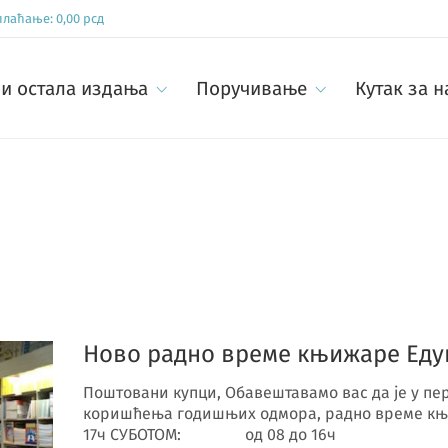
 плаћање:
0,00
рсд
и остала издања
Поручивање
Кутак за 
Ново радно време књижаре Еду
Поштовани купци, Обавештавамо вас да је у пери
коришћења годишњих одмора, радно време књ
17ч СУБОТОМ: од 08 до 16ч