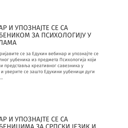
Р И УПОЗНАЈТЕ СЕ СА
ЕНИКОМ ЗА ПСИХОЛОГИЈУ У
ЛАМА
ијавите се за Едукин вебинар и упознајте се
лног уџбеника из предмета Психологија који
и представља креативног савезника у
 и уверите се зашто Едукини уџбеници дуги
м…
Р И УПОЗНАЈТЕ СЕ СА
ЕНИЦИМА ЗА СРПСКИ ЈЕЗИК И