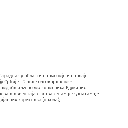
Сарадник у области промоције и продаје
у Србије Главне одговорности: •
 придобијању нових корисника Едукиних
ва и извештаја о оствареним резултатима; •
цијалних корисника (школа);…