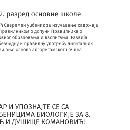
2. разред основне школе
ић Савремен уџбеник за изучавање садржаја
а Правилником о допуни Правилника о
овног образовања и васпитања. Развија
безбедну и правилну употребу дигиталних
звијање основа алгоритамског начина
Р И УПОЗНАЈТЕ СЕ СА
ЕНИЦИМА БИОЛОГИЈЕ ЗА 8.
ИЋ И ДУШИЦЕ КОМАНОВИЋ!