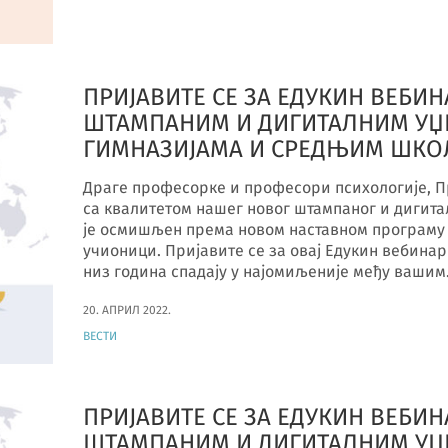
ПРИЈАВИТЕ СЕ ЗА ЕДУКИН ВЕБИНА
ШТАМПАНИМ И ДИГИТАЛНИМ УЏБ
ГИМНАЗИЈАМА И СРЕДЊИМ ШКО
Драге професорке и професори психологије, Пр
са квалитетом нашег новог штампаног и дигита
је осмишљен према новом наставном програму 
учионици. Пријавите се за овај Едукин вебинар
низ година спадају у најомиљеније међу ваши
20. АПРИЛ 2022.
ВЕСТИ
ПРИЈАВИТЕ СЕ ЗА ЕДУКИН ВЕБИНА
ШТАМПАНИМ И ДИГИТАЛНИМ УЏБ