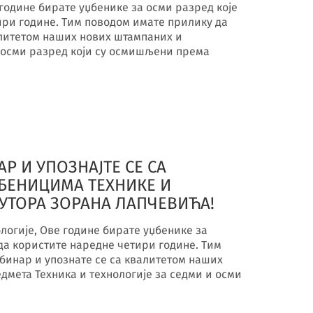
године бирате уџбенике за осми разред које
ири године. Тим поводом имате прилику да
алитетом наших нових штампаних и
а осми разред који су осмишљени према
Р И УПОЗНАЈТЕ СЕ СА
БЕНИЦИМА ТЕХНИКЕ И
 АУТОРА ЗОРАНА ЛАПЧЕВИЋА!
логије, Ове године бирате уџбенике за
 да користите наредне четири године. Тим
бинар и упознате се са квалитетом наших
дмета Техника и технологије за седми и осми