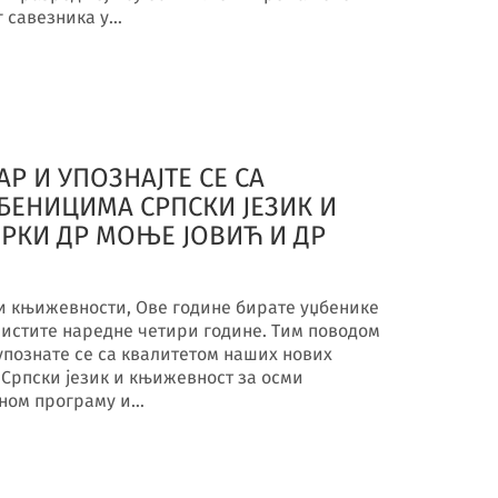
г савезника у…
Р И УПОЗНАЈТЕ СЕ СА
ЕНИЦИМА СРПСКИ ЈЕЗИК И
ОРКИ ДР МОЊЕ ЈОВИЋ И ДР
 и књижевности, Ове године бирате уџбенике
ористите наредне четири године. Тим поводом
упознате се са квалитетом наших нових
Српски језик и књижевност за осми
вном програму и…