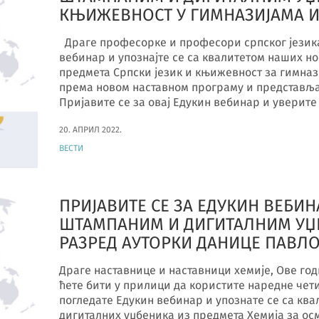
КЊИЖЕВНОСТ У ГИМНАЗИЈАМА 
Драге професорке и професори српског језика
вебинар и упознајте се са квалитетом наших н
предмета Српски језик и књижевност за гимна
према новом наставном програму и представља
Пријавите се за овај Едукин вебинар и уверите
20. АПРИЛ 2022.
ВЕСТИ
ПРИЈАВИТЕ СЕ ЗА ЕДУКИН ВЕБИНА
ШТАМПАНИМ И ДИГИТАЛНИМ УЏБ
РАЗРЕД АУТОРКИ ДАНИЦЕ ПАВЛО
Драге наставнице и наставници хемије, Ове год
ћете бити у прилици да користите наредне чет
погледате Едукин вебинар и упознате се са кв
дигиталних уџбеника из предмета Хемија за о