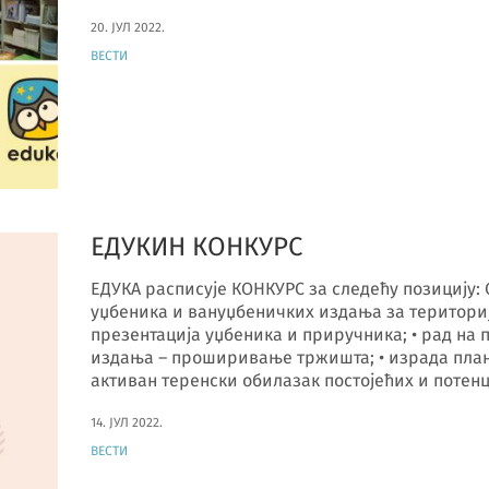
20. ЈУЛ 2022.
ВЕСТИ
ЕДУКИН КОНКУРС
ЕДУКА расписује КОНКУРС за следећу позицију: 
уџбеника и вануџбеничких издања за териториј
презентација уџбеника и приручника; • рад на
издања – проширивање тржишта; • израда плано
активан теренски обилазак постојећих и потен
14. ЈУЛ 2022.
ВЕСТИ