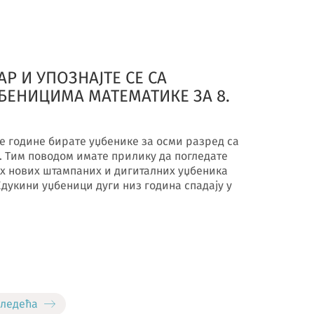
Р И УПОЗНАЈТЕ СЕ СА
ЕНИЦИМА МАТЕМАТИКЕ ЗА 8.
е године бирате уџбенике за осми разред са
. Тим поводом имате прилику да погледате
их нових штампаних и дигиталних уџбеника
дукини уџбеници дуги низ година спадају у
Следећа