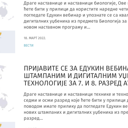
Драге наставнице и наставници биологије, Ове 
ћете бити у прилици да користите наредне чет
погледате Едукин вебинар и упознате се са кв
дигиталних уџбеника из предмета Биологија з
новом наставном програму и…
18. МАРТ 2022.
ВЕСТИ
ПРИЈАВИТЕ СЕ ЗА ЕДУКИН ВЕБИНА
ШТАМПАНИМ И ДИГИТАЛНИМ УЏ
ТЕХНОЛОГИЈЕ ЗА 7. И 8. РАЗРЕД
Драге наставнице и наставници технике и техно
седми и осми разред које ћете бити у прилици
поводом имате прилику да погледате Едукин ве
нових штампаних и дигиталних уџбеника из пре
разред…