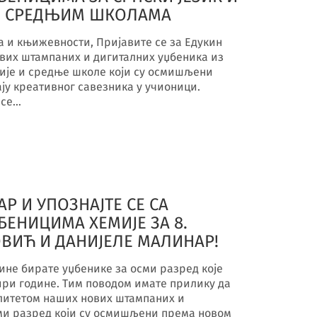
И СРЕДЊИМ ШКОЛАМА
 и књижевности, Пријавите се за Едукин
ових штампаних и дигиталних уџбеника из
зије и средње школе који су осмишљени
ју креативног савезника у учионици.
 се…
Р И УПОЗНАЈТЕ СЕ СА
ЕНИЦИМА ХЕМИЈЕ ЗА 8.
ВИЋ И ДАНИЈЕЛЕ МАЛИНАР!
ине бирате уџбенике за осми разред које
ири године. Тим поводом имате прилику да
алитетом наших нових штампаних и
сми разред који су осмишљени према новом