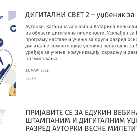
ДИГИТАЛНИ СВЕТ 2 – уџбеник за 
Ауторке: Катарина Алексић и Катарина Вељков
из области дигиталне писмености. Усклађен с
програму наставе и учења за други разред осн
дигиталнe компетенције ученика неопходне за 
уређаја за учење, комуникацију, сарадњу и ра
размишљања.…
23. МАРТ 2022.
ВЕСТИ
ПРИЈАВИТЕ СЕ ЗА ЕДУКИН ВЕБИНА
ШТАМПАНИМ И ДИГИТАЛНИМ УЏБ
РАЗРЕД АУТОРКИ ВЕСНЕ МИЛЕТ