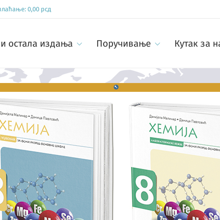
 плаћање:
0,00
рсд
и остала издања
Поручивање
Кутак за 