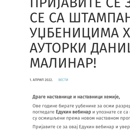
ПРИЈАВИТЕ СЕ 
СЕ СА ШТАМПА
УЏБЕНИЦИМА ХЕ
АУТОРКИ ДАНИ
МАЛИНАР!
1. АПРИЛ 2022.
ВЕСТИ
Драге наставнице и наставници хемије,
Ове године бирате уџбенике за осми разред
погледате
Едукин вебинар
и упознате се са
су осмишљени према новом наставном прогр
Пријавите се за овај Едукин вебинар и уве