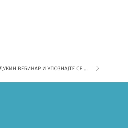
ПРИЈАВИТЕ СЕ ЗА ЕДУКИН ВЕБИНАР И УПОЗНАЈТЕ СЕ СА ШТАМПАНИМ И ДИГИТАЛНИМ УЏБЕНИЦИМА ЗА СРПСКИ ЈЕЗИК И КЊИЖЕВНОСТ У ГИМНАЗИЈАМА И СРЕДЊИМ ШКОЛАМА