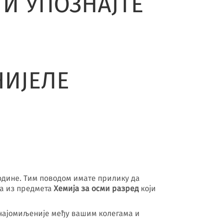
 И УПОЗНАЈТЕ
НИЈЕЛЕ
године. Тим поводом имате прилику да
ка из предмета
Хемија за осми разред
који
у најомиљеније међу вашим колегама и