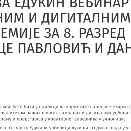
ЗА ЕДУКИН ВЕБИНАР
НИМ И ДИГИТАЛНИМ
МИЈЕ ЗА 8. РАЗРЕД
ЦЕ ПАВЛОВИЋ И ДА
 које ћете бити у прилици да користите наредне четири 
 квалитетом наших нових штампаних и дигиталних уџбени
аму и представљају креативног савезника у учионици.
рите се зашто Едукини уџбеници дуги низ година спадају 