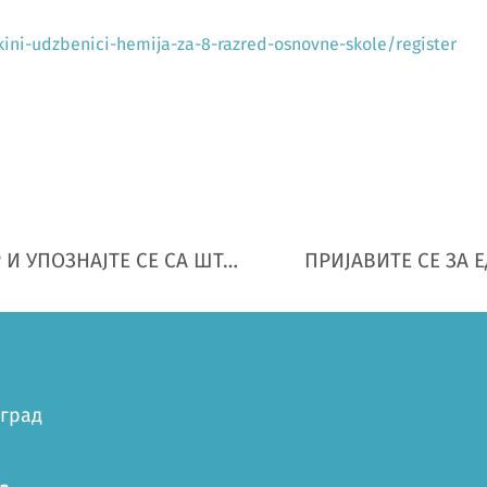
ini-udzbenici-hemija-za-8-razred-osnovne-skole/register
ПРИЈАВИТЕ СЕ ЗА ЕДУКИН ВЕБИНАР И УПОЗНАЈТЕ СЕ СА ШТАМПАНИМ И ДИГИТАЛНИМ УЏБЕНИЦИМА СРПСКИ ЈЕЗИК И КЊИЖЕВНОСТ ЗА 8. РАЗРЕД АУТОРКИ ДР МОЊЕ ЈОВИЋ И ДР ЈЕЛЕНЕ ЖУРИЋ!
оград