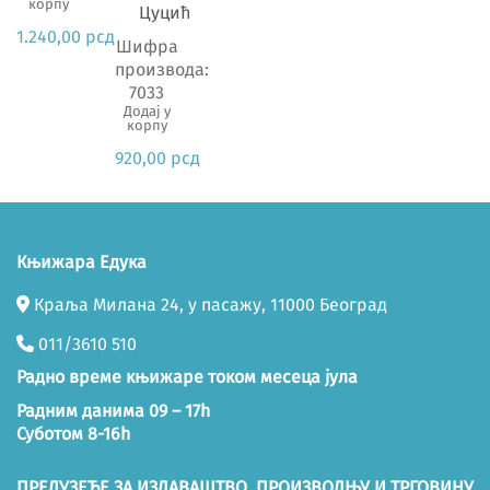
корпу
Цуцић
1.240,00
рсд
Шифра
производа:
7033
Додај у
корпу
920,00
рсд
Књижара Едука
Краља Милана 24, у пасажу, 11000 Београд
011/3610 510
Радно време књижаре током месеца јула
Радним данима 09 – 17h
Суботом 8-16h
ПРЕДУЗЕЋЕ ЗА ИЗДАВАШТВО, ПРОИЗВОДЊУ И ТРГОВИНУ