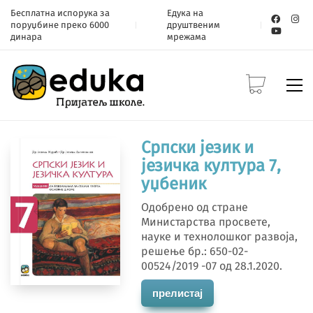
Бесплатна испорука за
Едука на
поруџбине преко 6000
друштвеним
динара
мрежама
Српски језик и
језичка култура 7,
уџбеник
Одобрено од стране
Министарства просвете,
науке и технолошког развоја,
решење бр.: 650-02-
00524/2019 -07 од 28.1.2020.
прелистај