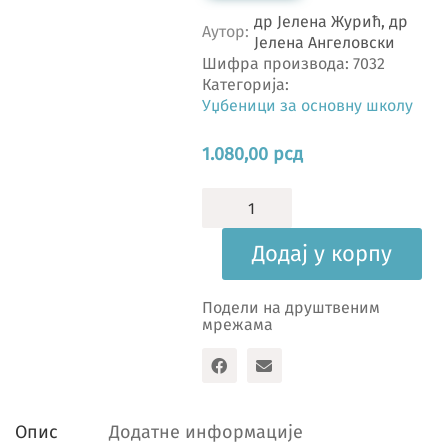
др Јелена Журић, др
Аутор
Јелена Ангеловски
Шифра производа:
7032
Категорија:
Уџбеници за основну школу
1.080,00
рсд
Српски
језик
и
Додај у корпу
језичка
култура
7,
Подели на друштвеним
уџбеник
мрежама
количина
Опис
Додатне информације