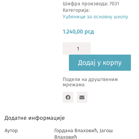
Шифра производа:
7031
Категорија:
Уџбеници за основну школу
1.240,00
рсд
Читанка,
уџбеник
количина
Додај у корпу
Подели на друштвеним
мрежама
Додатне информације
Аутор
Гордана Влаховић, Јагош
Влаховић