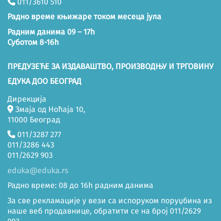
011/3610 510
Радно време књижаре током месеца јула
Радним данима 09 – 17h
Суботом 8-16h
ПРЕДУЗЕЋЕ ЗА ИЗДАВАШТВО, ПРОИЗВОДЊУ И ТРГОВИНУ
ЕДУКА ДОО БЕОГРАД
Дирекција
Змаја од Ноћаја 10,
11000 Београд
011/3287 277
011/3286 443
011/2629 903
eduka@eduka.rs
Радно време: 08 до 16h радним данима
За све рекламације у вези са испоруком поруџбина из
наше веб продавнице, обратити се на број 011/2629