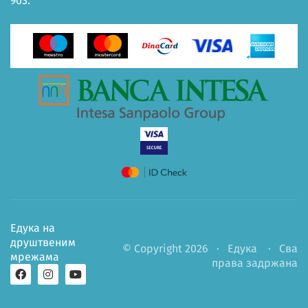
903.
Едука на
друштвеним
© Copyright 2026 ·
Едука
· Сва
мрежама
права задржана