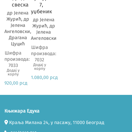
свеска
7,
уџбеник
др Јелена
Журић, др
др Јелена
Јелена
Журић, др
Ангеловски,
Јелена
Драгана
Ангеловски
Цуцић
Шифра
Шифра
производа:
производа:
7032
7033
Додај у
корпу
Додај у
корпу
1.080,00
рсд
920,00
рсд
Књижара Едука
Краља Милана 24, у пасажу, 11000 Београд