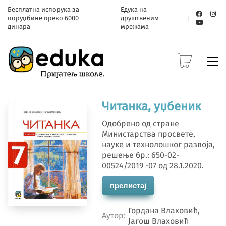
Бесплатна испорука за
Едука на
поруџбине преко 6000
друштвеним
динара
мрежама
Читанка, уџбеник
Одобрено од стране
Министарства просвете,
науке и технолошког развоја,
решење бр.: 650-02-
00524/2019 -07 од 28.1.2020.
прелистај
Гордана Влаховић,
Аутор
Јагош Влаховић