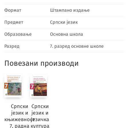
Формат
Штампано издање
Предмет
Српски језик
Образовање
Основна школа
Разред
7. разред основне школе
Повезани производи
Српски
Српски
језик и
језик и
књижевност
језичка
7, радна
култура