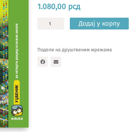
1.080,00
рсд
Природа
Додај у корпу
и
друштво
4Б,
уџбеник
Подели на друштвеним мрежама
количина