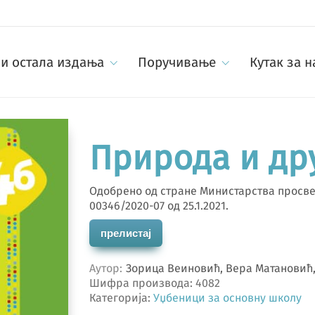
и остала издања
Поручивање
Кутак за 
Природа и др
Одобрено од стране Министарства просвет
00346/2020-07 од 25.1.2021.
прелистај
Аутор
Зорица Веиновић, Вера Матановић
Шифра производа:
4082
Категорија:
Уџбеници за основну школу