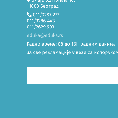
Змаја од Ноћаја 10,
11000 Београд
011/3287 277
011/3286 443
011/2629 903
eduka@eduka.rs
Радно време: 08 до 16h радним данима
За све рекламације у вези са испоруком