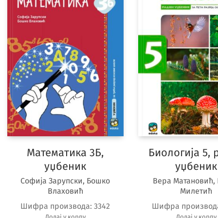
Математика 3Б,
Биологија 5, 
уџбеник
уџбеник
Софија Зарупски, Бошко
Вера Матановић,
Влаховић
Милетић
Шифра производа:
3342
Шифра производ
Додај у корпу
Додај у корпу