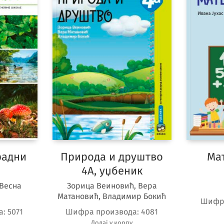
радни
Природа и друштво
Мат
4А, уџбеник
 Весна
Зорица Веиновић, Вера
Матановић, Владимир Бокић
Шифр
а:
5071
Шифра производа:
4081
Додај у корпу