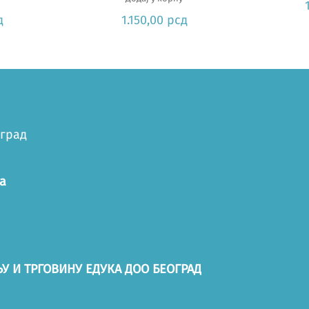
д
1.150,00
рсд
оград
а
У И ТРГОВИНУ ЕДУКА ДОО БЕОГРАД