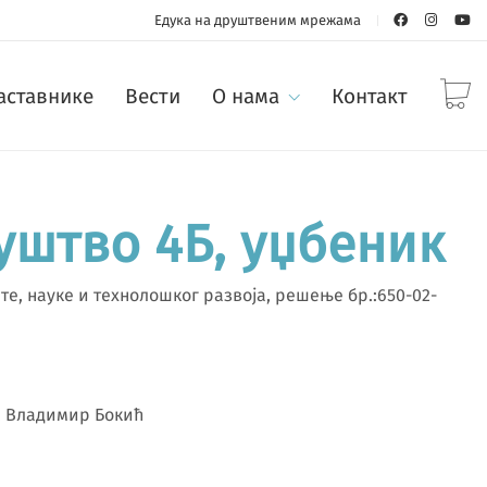
Едука на друштвеним мрежама
наставнике
Вести
О нама
Контакт
уштво 4Б, уџбеник
е, науке и технолошког развоја, решење бр.:650-02-
, Владимир Бокић