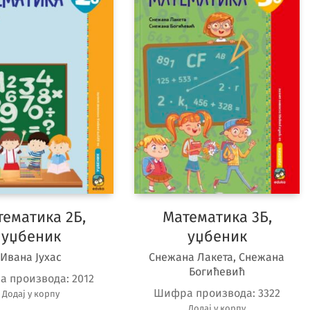
ематика 2Б,
Математика 3Б,
уџбеник
уџбеник
Ивана Јухас
Снежана Лакета, Снежана
Богићевић
а производа:
2012
Шифра производа:
3322
Додај у корпу
Додај у корпу