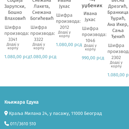
Софија
Снежана
Ивана
Весна
уџбеник
Зарупски,
Лакета,
Јухас
Дрезгић,
Бошко
Снежана
Бранкица
Ивана
Шифра
Влаховић
Богићевић
Ђурић,
Јухас
производа:
Ана Икер,
Шифра
Шифра
2012
Шифра
Сања
Додај у
производа:
производа:
производа:
корпу
Ђекић
3341
3322
1046
1.080,00
рсд
Додај у
Додај у
Шифра
Додај у
корпу
корпу
корпу
производ
1.080,00
рсд
1.080,00
рсд
2302
990,00
рсд
Додај у
корпу
1.080,00
р
Књижара Едука
Краља Милана 24, у пасажу, 11000 Београд
011/3610 510