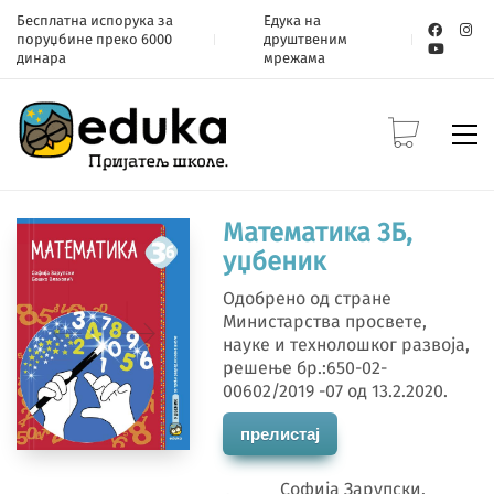
Бесплатна испорука за
Едука на
поруџбине преко 6000
друштвеним
динара
мрежама
Математика 3Б,
уџбеник
Одобрено од стране
Министарства просвете,
науке и технолошког развоја,
решење бр.:650-02-
00602/2019 -07 од 13.2.2020.
прелистај
Софија Зарупски,