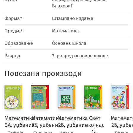
Влаховић
Формат
Штампано издање
Предмет
Математика
Образовање
Основна школа
Разред
3. разред основне школе
Повезани производи
Математика
Математика
Математика
Свет
Математ
3А, уџбеник
3Б, уџбеник
2Б, уџбеник
око нас
2Б, уџбе
1а,