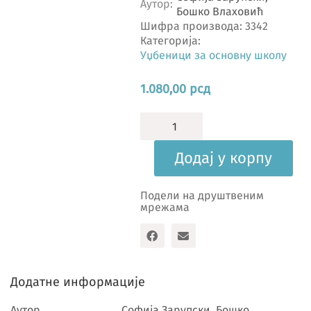
Аутор
Бошко Влаховић
Шифра производа:
3342
Категорија:
Уџбеници за основну школу
1.080,00
рсд
Математика
3Б,
уџбеник
Додај у корпу
количина
Подели на друштвеним
мрежама
Додатне информације
Аутор
Софија Зарупски, Бошко