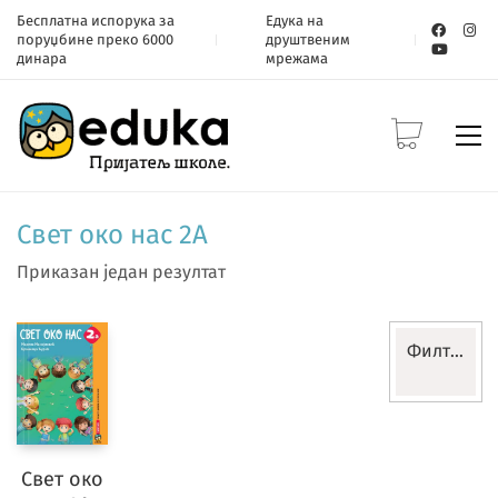
Бесплатна испорука за
Едука на
поруџбине преко 6000
друштвеним
динара
мрежама
Свет око нас 2А
Приказан један резултат
Филтери
Разред
Свет око