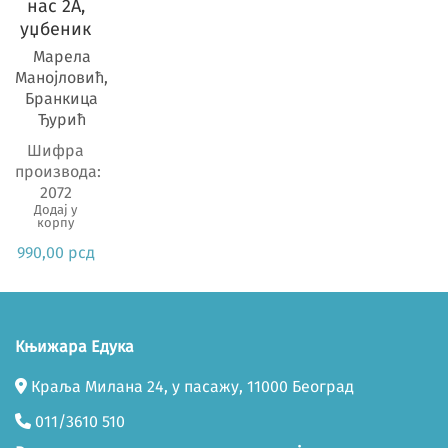
Предмет
нас 2А,
уџбеник
Марела
Манојловић,
Бранкица
Ђурић
Шифра
производа:
2072
Додај у
корпу
990,00
рсд
Књижара Едука
Краља Милана 24, у пасажу, 11000 Београд
011/3610 510