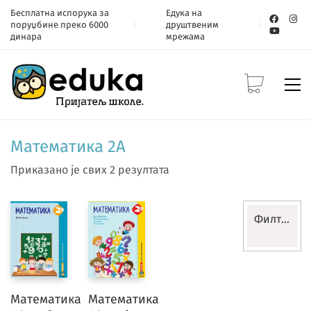
Бесплатна испорука за
Едука на
поруџбине преко 6000
друштвеним
динара
мрежама
Математика 2А
Приказано је свих 2 резултата
Филтери
Разред
Математика
Математика