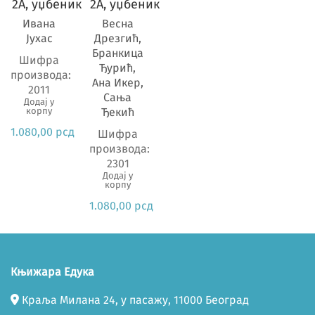
Предмет
2А, уџбеник
2А, уџбеник
Ивана
Весна
Јухас
Дрезгић,
Бранкица
Шифра
Ђурић,
производа:
Ана Икер,
2011
Сања
Додај у
корпу
Ђекић
1.080,00
рсд
Шифра
производа:
2301
Додај у
корпу
1.080,00
рсд
Књижара Едука
Краља Милана 24, у пасажу, 11000 Београд