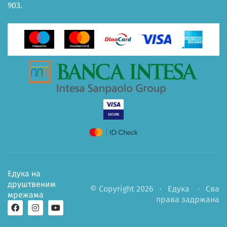
903.
Едука на
друштвеним
© Copyright 2026 ·
Едука
· Сва
мрежама
права задржана