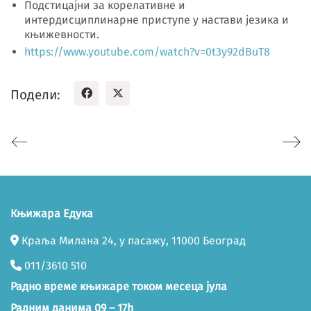
Подстицајни за корелативне и
интердисциплинарне приступе у настави језика и
књижевности.
https://www.youtube.com/watch?v=0t3y92dBuT8
Подели:
Књижара Едука
Краља Милана 24, у пасажу, 11000 Београд
011/3610 510
Радно време књижаре током месеца јула
Радним данима 09 – 17h