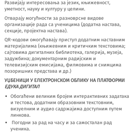
Развијају интересовања за језик, књижевност,
уметност, науку и културу у целини.
Отварају могућности за разноврсне видове
организације рада са ученицима (додатна настава,
секције, пројектна настава).
QR-кодови омогућавају приступ додатним наставним
материјалима (књижевним и критичким текстовима;
сајтовима дигиталних библиотека, галерија, музеја,
задужбина; документарним радијским и
телевизијским емисијама, филмовима и снимцима
позоришних представа и др.)
УЏБЕНИЦИ У ЕЛЕКТРОНСКОМ ОБЛИКУ НА ПЛАТФОРМИ
ЕДУКА ДИГИТАЛ
Обогаћени великим бројем интерактивних задатака
и тестова, додатним образовним текстовним,
визуелним и аудио садржајима доступним путем
линкова.
Погодни за рад на часу и за самосталан рад
ученика.