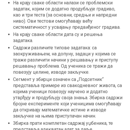
На крају сваке области налази се проблемски
задатак, којим се додатно продубљује градиво,
као и три теста (за основни, средњи и напредни
ниво). Ови тестови омогућавају већу
систематичност у усвајању предвиђеног градива.
На крају сваке области дата су и решења
задатака.
Садржи различите типове задатака: са
заокруживањем, на допуну, задаци у којима се
траже различити начини у решавању и приступу
решавању проблема. Од ученика се тражи да
повезују целине, изводе закључке.
Сегмент у збирци означен са „Подсетник“
представља примере из свакодневног живота, са
којима ученици повезују научено и додатно
утврђују и продубљују своја знања. Збирка садржи
бројне експерименте који ученицима омогућавају
да откривају математичке истине и изводе
закључке на њима приступачан начин.
Збирка прати комплетан садржај уџбеника, те
представља адекватан алат за даље