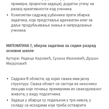
примери, пројектни задаци), додатно утичу на
развој креативности код ученика.
Комплетан садржај уџбеника прати збирка
задатака, која представља адекватан алат за
даље продубљивање знања и напредовање
ученика.
МАТЕМАТИКА 7, збирка задатака
за седми разред
основне школе
Аутори: Радица Каровић, Сузана Ивановић, Душан
Мијајловић
Садржи 8 области, од којих свака има јасну
структуру. Свака област се састоји из неколико
лекција које почињу примерима из свакодневног
живота, у виду подсетника.
Задаци у збирци су подељени у три нивоа, у
складу са исходима које треба остварити.