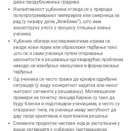
даље продубљивање градива.
Иновативност уџбеника огледа се у природи
полупрограмираног материјала или смерница за
рад (у оквиру дела „Вежбамо“), што има
вишеструку улогу у процесу стицања знања
ученика.
Уџбеник обилује експериментима којима се
уводи нови појам или образлаже тврђење тако
што се и сами ученици путем откривања
законитости и решавања одговарајућих проблема
наводе на извођење закључака и формулисање
тврђења.
Од ученика се често тражи да креира одређене
ситуације (у виду конкретног задатка или неког
његовог сегмента у решавању). Мотивациони
примери на почетку лекција бирани су тако да
буду блиски и подстицајни ученицима, а често су
отвореног типа, па ученици имају могућност да
дају своја креативна и оригинална решења.
Елементи пројектне наставе која је заступљена у
више сегмената у уџбенику (мотивациони