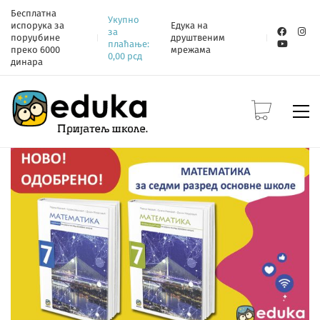
Бесплатна
Укупно
испорука за
Едука на
за
поруџбине
друштвеним
плаћање:
преко 6000
мрежама
0,00
рсд
динара