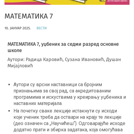
МАТЕМАТИКА 7
10. ЈАНУАР 2025.
ВЕСТИ
МАТЕМАТИКА 7, у
џ
беник за седми разред основне
школе
Аутори: Радица Каровић, Сузана Ивановић, Душан
Мијајловић
Аутори су врсни наставници са бројним
признањима за свој рад, са акредитованим
програмима и искуствима у креирању уџбеника и
наставних материјала.
На почетку сваке лекције истакнути су исходи
које ученик треба да оствари на крају те лекције
(део означен са „Научићеш“). Одговарајуће исходе
додатно прати и збирка задатака, која омогућава