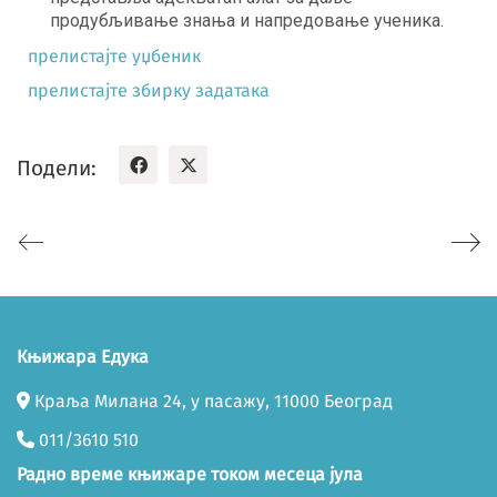
продубљивање знања и напредовање ученика.
прелистајте уџбеник
прелистајте збирку задатака
Подели:
Књижара Едука
Краља Милана 24, у пасажу, 11000 Београд
011/3610 510
Радно време књижаре током месеца јула