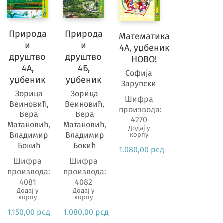
Природа
Природа
Математика
и
и
4А, уџбеник
друштво
друштво
НОВО!
4А,
4Б,
Софија
уџбеник
уџбеник
Зарупски
Зорица
Зорица
Шифра
Веиновић,
Веиновић,
производа:
Вера
Вера
4270
Матановић,
Матановић,
Додај у
Владимир
Владимир
корпу
Бокић
Бокић
1.080,00
рсд
Шифра
Шифра
производа:
производа:
4081
4082
Додај у
Додај у
корпу
корпу
1.150,00
рсд
1.080,00
рсд