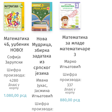
Математика
Математика
Нова
за младе
4Б, уџбеник
Мудрица,
математичаре
НОВО!
збирка
3
задатака
Софија
Марко
из
Зарупски
Игњатовић
српског
Шифра
језика
Шифра
производа:
производа:
Ивана
4280
337
Додај у
Јухас,
корпу
Додај у
Јасмина
корпу
1.080,00
рсд
Игњатовић
880,00
рсд
Шифра
производа: