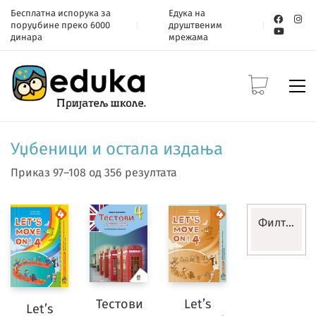
Бесплатна испорука за
Едука на
поруџбине преко 6000
друштвеним
динара
мрежама
Уџбеници и остала издања
Приказ 97–108 од 356 резултата
Филтери
Разред
Тестови
Let’s
Let’s