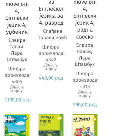
Предмет
из
move on!
move on!
Енглеског
4,
4,
језика за
Енглески
Енглески
4. разред
језик 4,
језик 4,
радна
Слађана
уџбеник
свеска
Танасијевић
Елвира
Елвира
Саваи,
Шифра
Саваи,
Лара
производа:
Лара
Штамбук
4342
Штамбук
Додај у
Шифра
корпу
Шифра
производа:
440,00
рсд
производа:
4305
4315
Додај у
корпу
Додај у
корпу
1.190,00
рсд
990,00
рсд