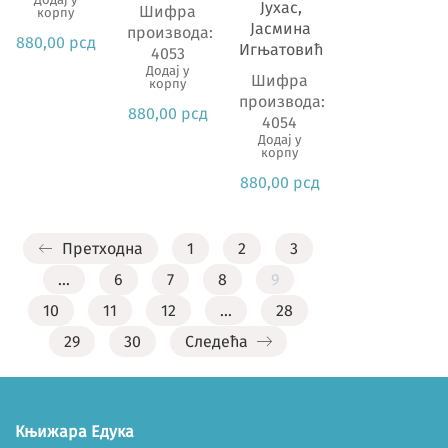
Јухас,
Шифра
корпу
Јасмина
производа:
880,00
рсд
Игњатовић
4053
Додај у
Шифра
корпу
производа:
880,00
рсд
4054
Додај у
корпу
880,00
рсд
Претходна
1
2
3
…
6
7
8
9
10
11
12
…
28
29
30
Следећа
Књижара Едука