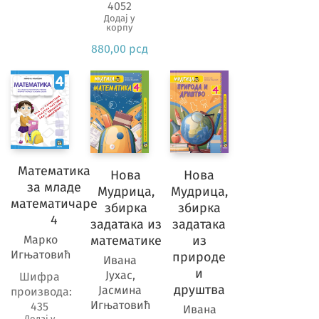
4052
Додај у
корпу
880,00
рсд
Математика
Нова
Нова
за младе
Мудрица,
Мудрица,
математичаре
збирка
збирка
4
задатака из
задатака
Марко
математике
из
Игњатовић
природе
Ивана
и
Јухас,
Шифра
друштва
Јасмина
производа:
Игњатовић
435
Ивана
Додај у