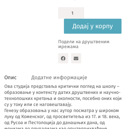
Образовање
у
друштву
Додај у корпу
умреженог
знања
количина
Подели на друштвеним
мрежама
Опис
Додатне информације
Ова студија представља критички поглед на школу –
образовање у контексту датих друштвених и научно-
технолошких кретања и околности, посебно оних који
су у току или се наговештавају.
Генезу образовања у нас аутор посматра у широком
луку од Коменског, од просветитеља из 17. и 18. века,
од Русоа и Пестолоција до данашњих дана, од
монизма до плурализма као општеприхваћене