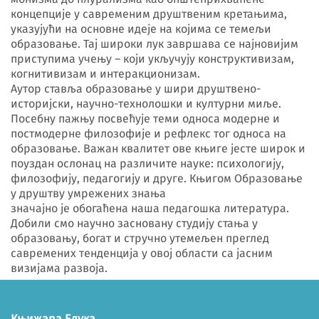
концепције у савременим друштвеним кретањима,
указујући на основне идеје на којима се темељи
образовање. Тај широки лук завршава се најновијим
приступима учењу – који укључују конструктивизам,
когнитивизам и интеракционизам.
Аутор ставља образовање у шири друштвено-
историјски, научно-технолошки и културни миље.
Посебну пажњу посвећује теми односа модерне и
постмодерне филозофије и рефлекс тог односа на
образовање. Важан квалитет ове књиге јесте широк и
поуздан ослонац на различите науке: психологију,
филозофију, педагогију и друге. Књигом Образовање
у друштву умрежених знања
значајно је обогаћена наша педагошка литература.
Добили смо научно засновану студију стања у
образовању, богат и стручно утемељен преглед
савремених тенденција у овој области са јасним
визијама развоја.
Књижара Едука