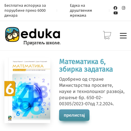
Бесплатна испорука за
Едука на
поруџбине преко 6000
друштвеним
динара
мрежама
Математика 6,
збирка задатака
Одобрено од стране
Министарства просвете,
науке и технолошког развоја,
решење бр. 650-02-
00305/2023-07од 7.2.2024.
прелистај