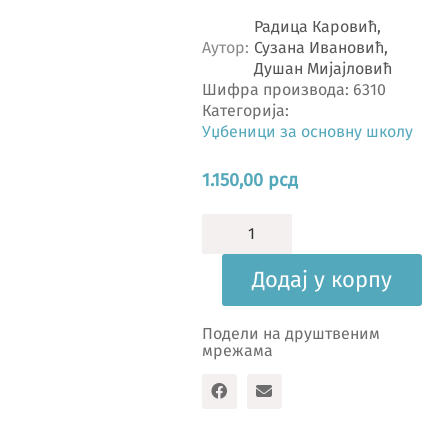
Радица Каровић,
Аутор
Сузана Ивановић,
Душан Мијајловић
Шифра производа:
6310
Категорија:
Уџбеници за основну школу
1.150,00
рсд
Математика
6,
збирка
Додај у корпу
задатака
количина
Подели на друштвеним
мрежама