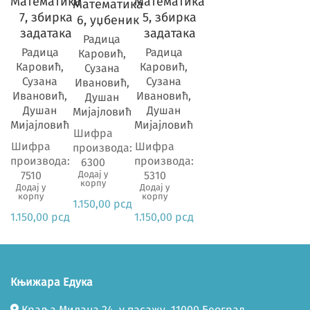
Математика
Математика
Математика
7, збирка
5, збирка
6, уџбеник
задатака
задатака
Радица
Радица
Радица
Каровић,
Каровић,
Каровић,
Сузана
Сузана
Сузана
Ивановић,
Ивановић,
Ивановић,
Душан
Душан
Душан
Мијајловић
Мијајловић
Мијајловић
Шифра
Шифра
Шифра
производа:
производа:
производа:
6300
7510
5310
Додај у
корпу
Додај у
Додај у
корпу
корпу
1.150,00
рсд
1.150,00
рсд
1.150,00
рсд
Књижара Едука
Краља Милана 24, у пасажу, 11000 Београд