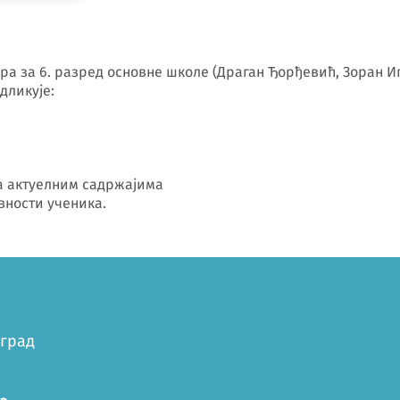
ра за 6. разред основне школе (Драган Ђорђевић, Зоран Иг
дликује:
са актуелним садржајима
вности ученика.
оград