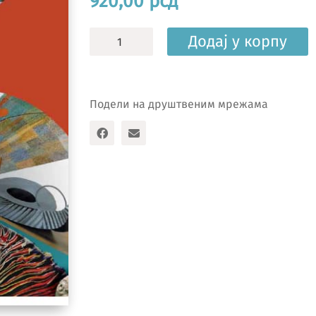
920,00
рсд
Ликовна
Додај у корпу
култура
6,
уџбеник
количина
Подели на друштвеним мрежама