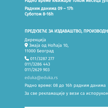
Радно време књижаре током месеца јул
Радним данима 09 – 17h
Суботом 8-16h
ПРЕДУЗЕЋЕ ЗА ИЗДАВАШТВО, ПРОИЗВОДЊ
Дирекција
Змаја од Ноћаја 10,
11000 Београд
011/3287 277
011/3286 443
011/2629 903
eduka@eduka.rs
Радно време: 08 до 16h радним данима
За све рекламације у вези са испоруком