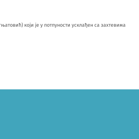
њатовић) који је у потпуности усклађен са захтевима