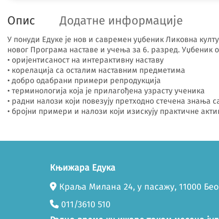
Опис
Додатне информације
У понуди Едуке је нов и савремен уџбеник Ликовна култу
новог Програма наставе и учења за 6. разред. Уџбеник о
• оријентисаност на интерактивну наставу
• корелација са осталим наставним предметима
• добро одабрани примери репродукција
• терминологија која је прилагођена узрасту ученика
• радни налози који повезују претходно стечена знања 
• бројни примери и налози који изискују практичне акти
Књижара Едука
Краља Милана 24, у пасажу, 11000 Бе
011/3610 510