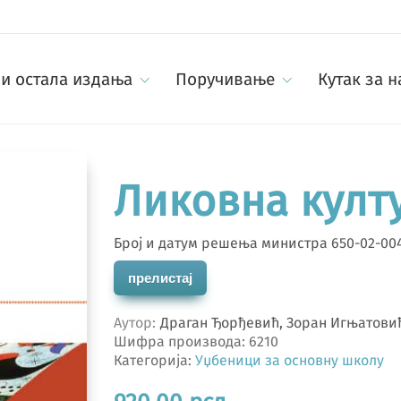
и остала издања
Поручивање
Кутак за 
Ликовна култу
Број и датум решења министра 650-02-0044
прелистај
Аутор
Драган Ђорђевић, Зоран Игњатови
Шифра производа:
6210
Категорија:
Уџбеници за основну школу