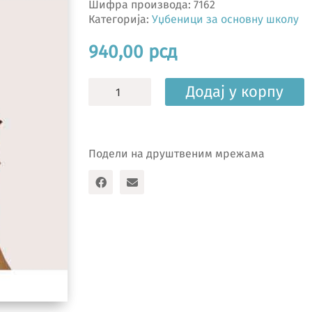
Шифра производа:
7162
Категорија:
Уџбеници за основну школу
940,00
рсд
Из
Додај у корпу
музичке
кутије,
музичка
култура
Подели на друштвеним мрежама
7,
уџбеник
количина