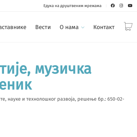
Едука на друштвеним мрежама
наставнике
Вести
О нама
Контакт
тије, музичка
беник
е, науке и технолошког развоја, решење бр.: 650-02-