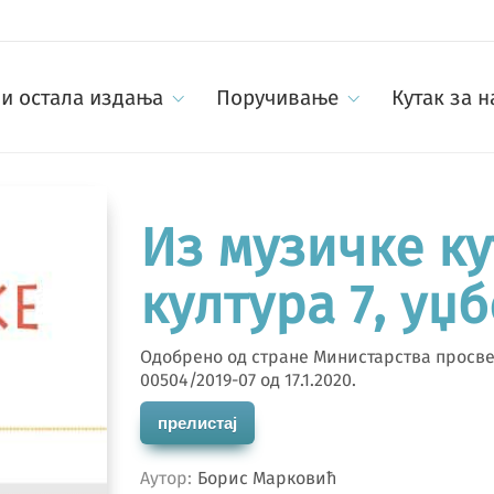
и остала издања
Поручивање
Кутак за 
Из музичке ку
култура 7, уџ
Одобрено од стране Министарства просвет
00504/2019-07 од 17.1.2020.
прелистај
Аутор
Борис Марковић