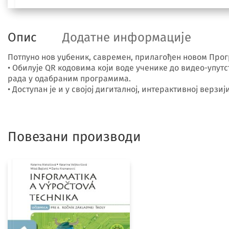
Опис
Додатне информације
Потпуно нов уџбеник, савремен, прилагођен новом Прогр
• Обилује QR кодовима који воде ученике до видео-упут
рада у одабраним програмима.
• Доступан је и у својој дигиталној, интерактивној верзи
Повезани производи