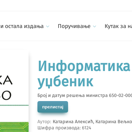
и остала издања
Поручивање
Кутак за 
Информатика 
уџбеник
Број и датум решења министра 650-02-0007
прелистај
Аутор
Катарина Алексић, Катарина Вељко
Шифра производа:
6124