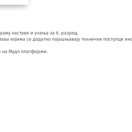
аму наставе и учења за 6. разред.
става којима се додатно појашњавају технички поступци и
ји на Мудл платформи.