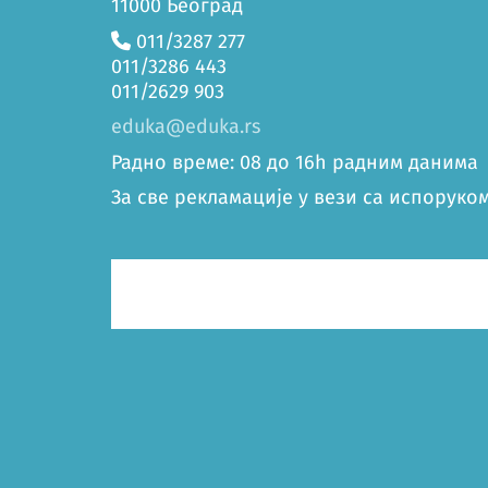
11000 Београд
011/3287 277
011/3286 443
011/2629 903
eduka@eduka.rs
Радно време: 08 до 16h радним данима
За све рекламације у вези са испоруком