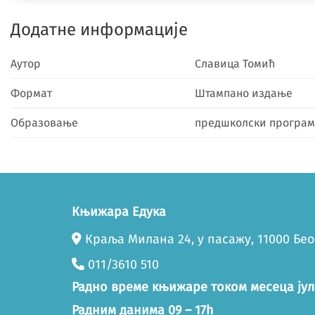
Додатне информације
Аутор
Славица Томић
Формат
Штампано издање
Образовање
предшколски програм
Књижара Едука
Краља Милана 24, у пасажу, 11000 Бе
011/3610 510
Радно време књижаре током месеца јул
Радним данима 09 – 17h