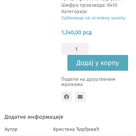
Шифра производа:
8410
Категорија:
Уџбеници за основну школу
1.240,00
рсд
Географија
8,
уџбеник
Додај у корпу
количина
Подели на друштвеним
мрежама
Додатне информације
Аутор
Кристина Ђорђевић