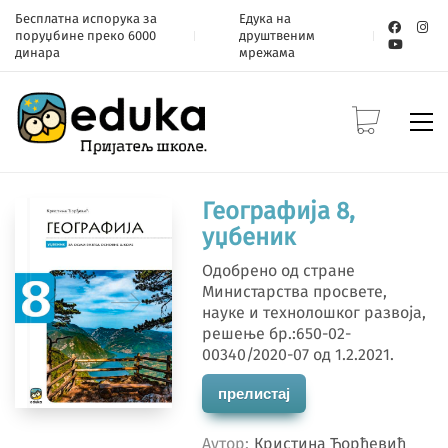
Бесплатна испорука за
Едука на
поруџбине преко 6000
друштвеним
динара
мрежама
Географија 8,
уџбеник
Одобрено од стране
Министарства просвете,
науке и технолошког развоја,
решење бр.:650-02-
00340/2020-07 од 1.2.2021.
прелистај
Аутор
Кристина Ђорђевић