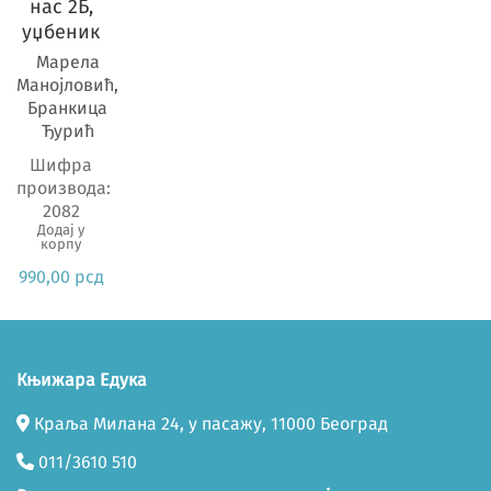
Предмет
нас 2Б,
уџбеник
Марела
Манојловић,
Бранкица
Ђурић
Шифра
производа:
2082
Додај у
корпу
990,00
рсд
Књижара Едука
Краља Милана 24, у пасажу, 11000 Београд
011/3610 510