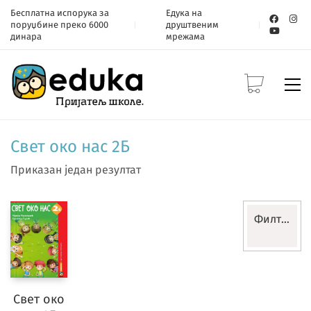
Бесплатна испорука за
Едука на
поруџбине преко 6000
друштвеним
динара
мрежама
Свет око нас 2Б
Приказан један резултат
Филтери
Разред
Свет око