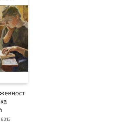
Предмет
ижевност
ска
ћ
:
8013