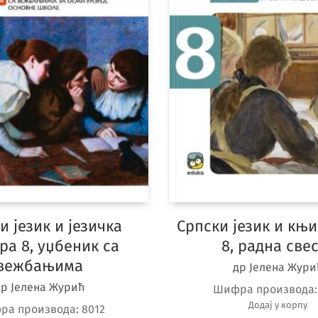
и језик и језичка
Српски језик и књ
ра 8, уџбеник са
8, радна све
вежбањима
др Јелена Жури
др Јелена Журић
Шифра производа
Додај у корпу
ра производа:
8012