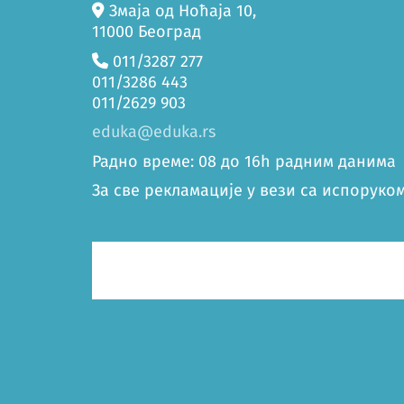
Змаја од Ноћаја 10,
11000 Београд
011/3287 277
011/3286 443
011/2629 903
eduka@eduka.rs
Радно време: 08 до 16h радним данима
За све рекламације у вези са испоруком