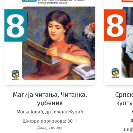
Магија читања, Читанка,
Српск
уџбеник
култу
Моња Јовић, др Јелена Журић
Шифра производа:
8011
Додај у корпу
Шиф