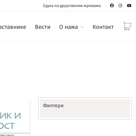
Едука на друштвеним мрежама
наставнике
Вести
О нама
Контакт
Филтери
Разред