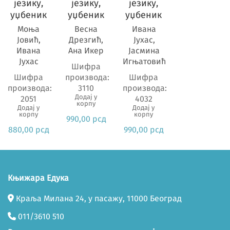
Предмет
језику,
језику,
језику,
уџбеник
уџбеник
уџбеник
Моња
Весна
Ивана
Јовић,
Дрезгић,
Јухас,
Ивана
Ана Икер
Јасмина
Јухас
Игњатовић
Шифра
Шифра
производа:
Шифра
производа:
3110
производа:
Додај у
2051
4032
корпу
Додај у
Додај у
корпу
корпу
990,00
рсд
880,00
рсд
990,00
рсд
Књижара Едука
Краља Милана 24, у пасажу, 11000 Београд
011/3610 510