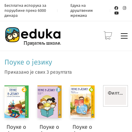
Бесплатна испорука за
Едука на
поруџбине преко 6000
друштвеним
динара
мрежама
Поуке о језику
Приказано је свих 3 резултата
Филтери
Разред
Поуке о
Поуке о
Поуке о