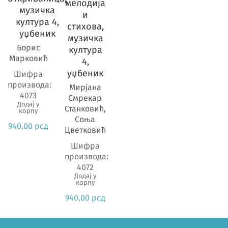
Предмет
мелодија
музичка
и
култура 4,
стихова,
уџбеник
музичка
Борис
култура
Марковић
4,
уџбеник
Шифра
производа:
Мирјана
4073
Смрекар
Додај у
Станковић,
корпу
Соња
940,00
рсд
Цветковић
Шифра
производа:
4072
Додај у
корпу
940,00
рсд