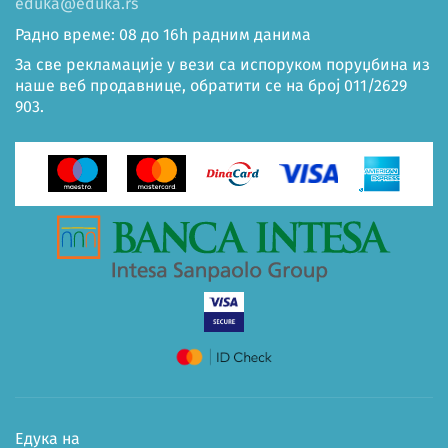
eduka@eduka.rs
Радно време: 08 до 16h радним данима
За све рекламације у вези са испоруком поруџбина из
наше веб продавнице, обратити се на број 011/2629
903.
Едука на