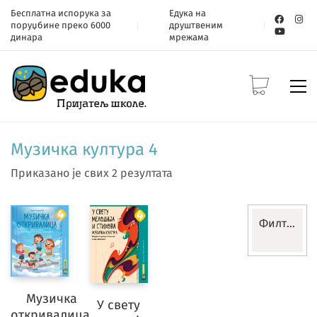
Бесплатна испорука за
Едука на
поруџбине преко 6000
друштвеним
динара
мрежама
Музичка култура 4
Приказано је свих 2 резултата
Филтери
Разред
Музичка
У свету
откривалица,