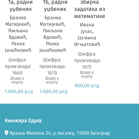
Предмет
1а, радни
1б, радни
збирка
уџбеник
уџбеник
задатака из
математике
Бранка
Бранка
Матијевић,
Матијевић,
Ивана
Љиљана
Љиљана
Јухас,
Вдовић,
Вдовић,
Јасмина
Ранка
Ранка
Игњатовић
Јанаћковић
Јанаћковић
Шифра
Шифра
Шифра
производа:
производа:
производа:
1072
1660
1670
Додај у
корпу
Додај у
Додај у
корпу
корпу
880,00
рсд
1.080,00
рсд
1.080,00
рсд
Књижара Едука
Краља Милана 24, у пасажу, 11000 Београд