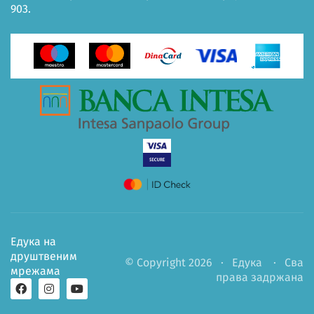
903.
Едука на
друштвеним
© Copyright 2026 ·
Едука
· Сва
мрежама
права задржана