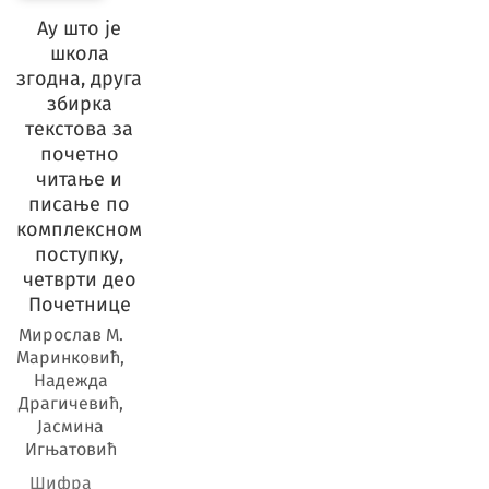
Ау што је
школа
Предмет
згодна, друга
збирка
текстова за
почетно
читање и
писање по
комплексном
поступку,
четврти део
Почетнице
Мирослав М.
Маринковић,
Надежда
Драгичевић,
Јасмина
Игњатовић
Шифра