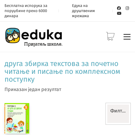
Бесплатна испорука за
Едука на
поруџбине преко 6000
друштвеним
динара
мрежама
друга збирка текстова за почетно
читање и писање по комплексном
поступку
Приказан један резултат
Филтери
Разред