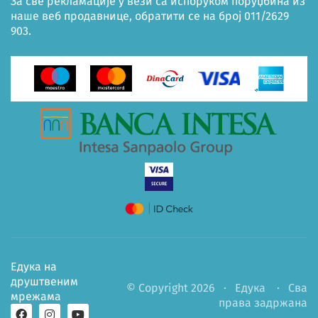
За све рекламације у вези са испоруком поруџбина из
наше веб продавнице, обратити се на број 011/2629
903.
Едука на
друштвеним
© Copyright 2026 ·
Едука
· Сва
мрежама
права задржана