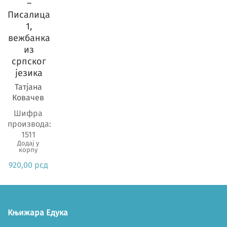
Предмет
–
Писалица
1,
вежбанка
из
српског
језика
Татјана
Ковачев
Шифра
производа:
1511
Додај у
корпу
920,00
рсд
Књижара Едука