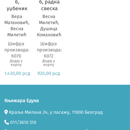
Предмет
6,
6, радна
уџбеник
свеска
Вера
Весна
Матановић,
Милетић,
Весна
Душица
Милетић
Комановић
Шифра
Шифра
производа:
производа:
6070
6072
Додај у
Додај у
корпу
корпу
1.430,00
рсд
920,00
рсд
Књижара Едука
Краља Милана 24, у пасажу, 11000 Београд
011/3610 510