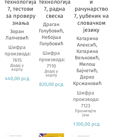
технологија
технологија
и
7, тестови
7, радна
рачунарство
Разред
за проверу
свеска
7, уџбеник на
знања
словачком
Драган
језику
Голубовић,
Зоран
Предмет
Небојша
Лапчевић
Катарина
Голубовић
Алексић,
Шифра
Катарина
Шифра
производа:
Вељковић,
производа:
7615
Милош
Додај у
7110
корпу
Бајчетић,
Додај у
корпу
Дарко
440,00
рсд
Крсмановић
820,00
рсд
Шифра
производа:
7123
Прочитајте
још
1.100,00
рсд