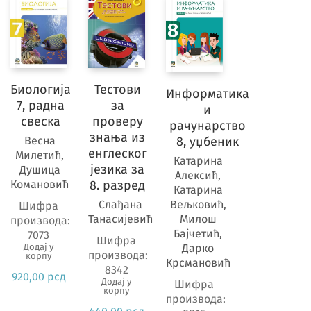
Биологија
Тестови
Информатика
7, радна
за
и
свеска
проверу
рачунарство
знања из
Весна
8, уџбеник
енглеског
Милетић,
Катарина
језика за
Душица
Алексић,
Комановић
8. разред
Катарина
Слађана
Вељковић,
Шифра
Танасијевић
Милош
производа:
Бајчетић,
7073
Шифра
Додај у
Дарко
производа:
корпу
Крсмановић
8342
920,00
рсд
Додај у
Шифра
корпу
производа: