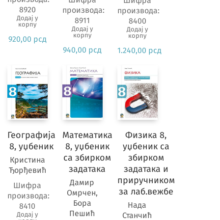
Шифра
8920
производа:
производа:
Додај у
8911
8400
корпу
Додај у
Додај у
корпу
корпу
920,00
рсд
940,00
рсд
1.240,00
рсд
Географија
Математика
Физика 8,
8, уџбеник
8, уџбеник
уџбеник са
са збирком
збирком
Кристина
задатака
задатака и
Ђорђевић
приручником
Дамир
Шифра
за лаб.вежбе
Омрчен,
производа:
Бора
Нада
8410
Пешић
Додај у
Станчић