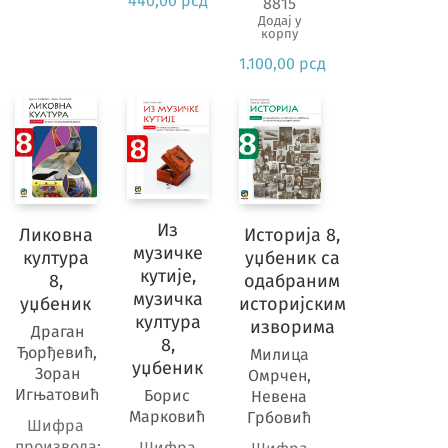
440,00
рсд
8815
Додај у
корпу
1.100,00
рсд
Из
Ликовна
Историја 8,
музичке
култура
уџбеник са
кутије,
8,
одабраним
музичка
уџбеник
историјским
култура
изворима
Драган
8,
Ђорђевић,
Милица
уџбеник
Зоран
Омрчен,
Игњатовић
Борис
Невена
Марковић
Грбовић
Шифра
производа:
Шифра