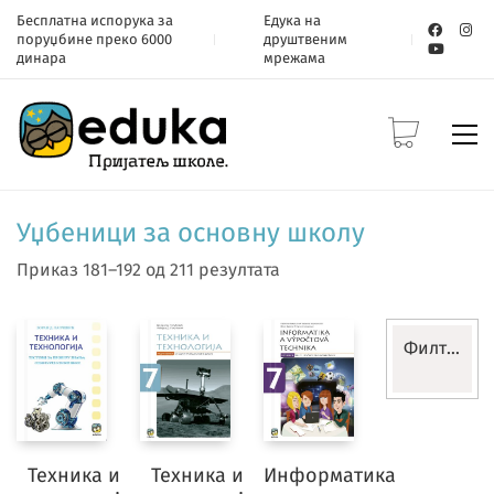
Бесплатна испорука за
Едука на
поруџбине преко 6000
друштвеним
динара
мрежама
Уџбеници за основну школу
Приказ 181–192 од 211 резултата
Филтери
Уџбениц
Ресетуј
Техника и
Техника и
Информатика
филтере