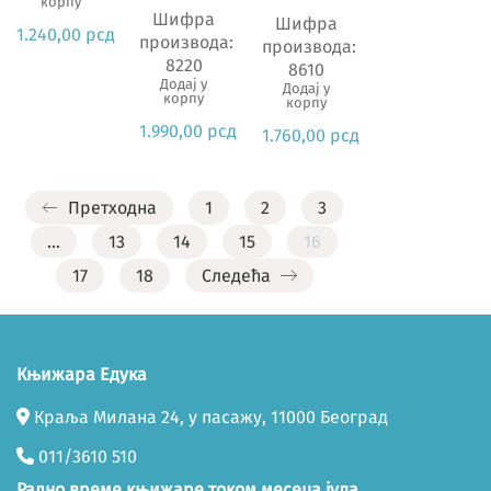
корпу
Шифра
Шифра
1.240,00
рсд
производа:
производа:
8220
8610
Додај у
Додај у
корпу
корпу
1.990,00
рсд
1.760,00
рсд
Претходна
1
2
3
…
13
14
15
16
17
18
Следећа
Књижара Едука
Краља Милана 24, у пасажу, 11000 Београд
011/3610 510
Радно време књижаре током месеца јула