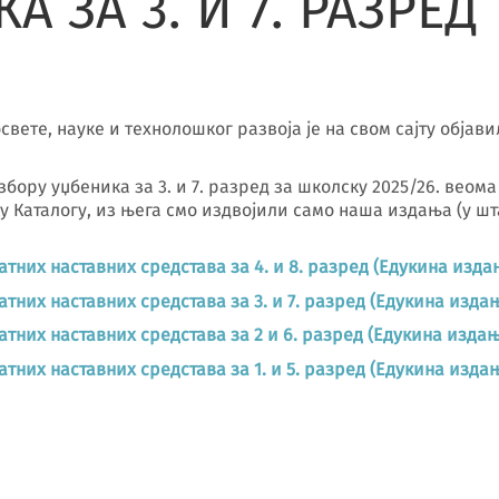
 ЗА 3. И 7. РАЗРЕД
свете, науке и технолошког развоја је на свом сајту објав
збору уџбеника за 3. и 7. разред за школску 2025/26. веом
у Каталогу, из њега смо издвојили само наша издања (у ш
тних наставних средстава за 4. и 8. разред (Едукина изда
тних наставних средстава за 3. и 7. разред (Едукина изда
тних наставних средстава за 2 и 6. разред (Едукина издањ
тних наставних средстава за 1. и 5. разред (Едукина изда