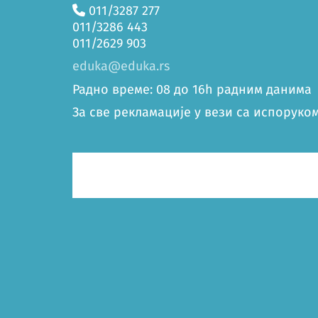
011/3287 277
011/3286 443
011/2629 903
eduka@eduka.rs
Радно време: 08 до 16h радним данима
За све рекламације у вези са испоруком