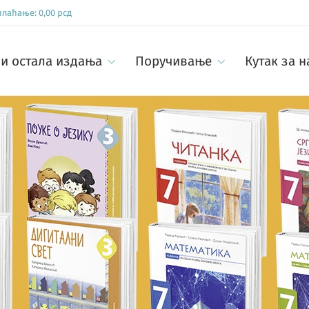
 плаћање:
0,00
рсд
и остала издања
Поручивање
Кутак за 