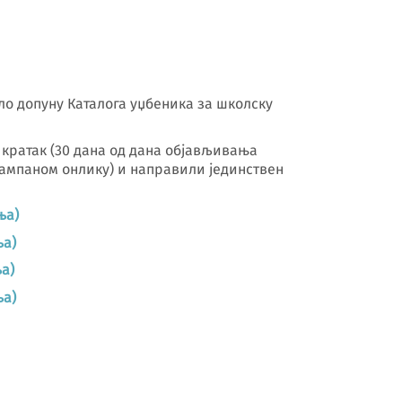
ило допуну Каталога уџбеника за школску
а кратак (30 дана од дана објављивања
тампаном онлику) и направили јединствен
ња)
ња)
а)
ња)