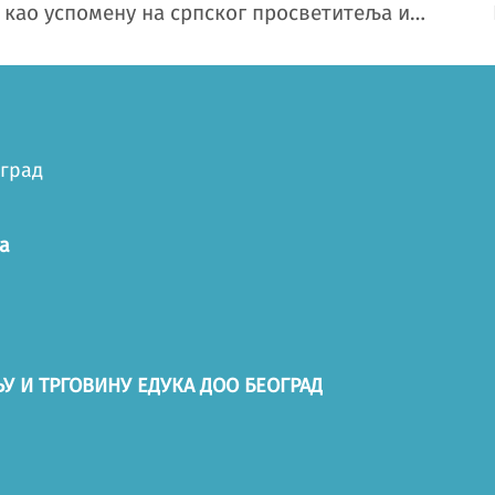
27. јануар је дан који обележавамо као успомену на српског просветитеља и првог српског архиепископа. Желимо вам срећну школску славу – Светог Саву!
оград
а
У И ТРГОВИНУ ЕДУКА ДОО БЕОГРАД