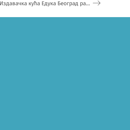
Издавачка кућа Едука Београд расписује наградни КОНКУРС ЧАС ЗА УГЛЕД