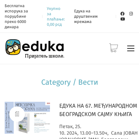
Бесплатна
Укупно
испорука за
Едука на
за
поруџбине
друштвеним
плаћање:
преко 6000
мрежама
0,00
рсд
динара
Category /
Вести
ЕДУКА НА 67. МЕЂУНАРОДНОМ
БЕОГРАДСКОМ САЈМУ КЊИГА
Петак, 25.
10. 2024, 13.00−13.50ч, Сала JОВАН