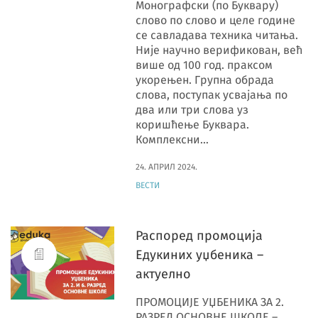
Монографски (по Буквару)
слово по слово и целе године
се савладава техника читања.
Није научно верификован, већ
више од 100 год. праксом
укорењен. Групна обрада
слова, поступак усвајања по
два или три слова уз
коришћење Буквара.
Комплексни…
24. АПРИЛ 2024.
ВЕСТИ
Распоред промоција
Едукиних уџбеника –
актуелно
ПРОМОЦИЈЕ УЏБЕНИКА ЗА 2.
РАЗРЕД ОСНОВНЕ ШКОЛЕ –