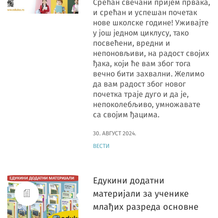
Срећан свечани пријем првака,
и срећан и успешан почетак
нове школске године! Уживајте
у још једном циклусу, тако
посвећени, вредни и
непоновљиви, на радост својих
ђака, који ће вам због тога
вечно бити захвални. Желимо
да вам радост због новог
почетка траје дуго и да је,
непоколебљиво, умножавате
са својим ђацима.
30. АВГУСТ 2024.
ВЕСТИ
Едукини додатни
материјали за ученике
млађих разреда основне