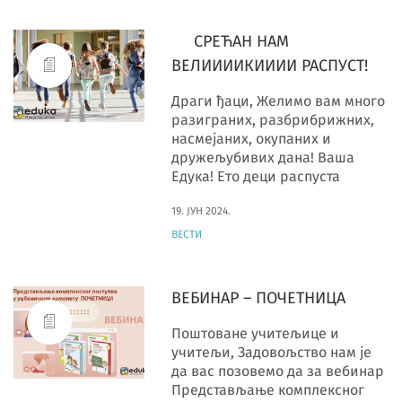
СРЕЋАН НАМ
ВЕЛИИИИКИИИИ РАСПУСТ!
Драги ђаци, Желимо вам много
разиграних, разбрибрижних,
насмејаних, окупаних и
дружељубивих дана! Ваша
Едука! Ето деци распуста
19. ЈУН 2024.
ВЕСТИ
ВЕБИНАР – ПОЧЕТНИЦА
Поштоване учитељице и
учитељи, Задовољство нам је
да вас позовемо да за вебинар
Представљање комплексног