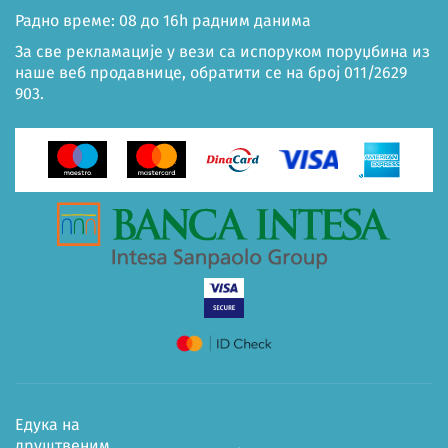
Радно време: 08 до 16h радним данима
За све рекламације у вези са испоруком поруџбина из
наше веб продавнице, обратити се на број 011/2629
903.
Едука на
друштвеним