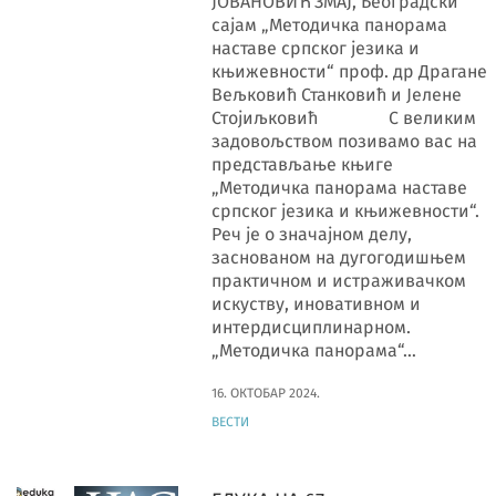
ЈОВАНОВИЋ ЗМАЈ, Београдски
сајам „Методичка панорама
наставе српског језика и
књижевности“ проф. др Драгане
Вељковић Станковић и Јелене
Стојиљковић С великим
задовољством позивамо вас на
представљање књиге
„Методичка панорама наставе
српског језика и књижевности“.
Реч је о значајном делу,
заснованом на дугогодишњем
практичном и истраживачком
искуству, иновативном и
интердисциплинарном.
„Методичка панорама“…
16. ОКТОБАР 2024.
ВЕСТИ