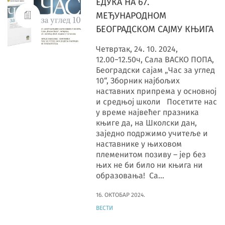
ЕДУКА НА 67.
МЕЂУНАРОДНОМ
БЕОГРАДСКОМ САЈМУ КЊИГА
Четвртак, 24. 10. 2024,
12.00−12.50ч, Сала ВАСКО ПОПА,
Београдски сајам „Час за углед
10“, Зборник најбољих
наставних припрема у основној
и средњој школи Посетите нас
у време највећег празника
књиге да, на Школски дан,
заједно подржимо учитеље и
наставнике у њиховом
племенитом позиву – јер без
њих не би било ни књига ни
образовања! Са…
16. ОКТОБАР 2024.
ВЕСТИ