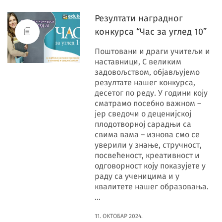
Резултати наградног
конкурса “Час за углед 10”
Поштовани и драги учитељи и
наставници, С великим
задовољством, објављујемо
резултате нашег конкурса,
десетог по реду. У години коју
сматрамо посебно важном –
јер сведочи о деценијској
плодотворној сарадњи са
свима вама – изнова смо се
уверили у знање, стручност,
посвећеност, креативност и
одговорност коју показујете у
раду са ученицима и у
квалитете нашег образовања.
…
11. ОКТОБАР 2024.