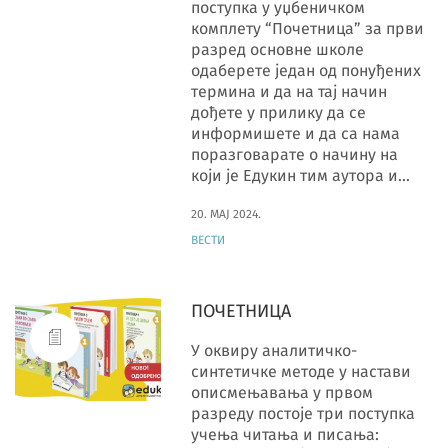
поступка у уџбеничком
комплету “Почетница” за први
разред основне школе
одаберете један од понуђених
термина и да на тај начин
дођете у прилику да се
информишете и да са нама
поразговарате о начину на
који је Едукин тим аутора и…
20. МАЈ 2024.
ВЕСТИ
ПОЧЕТНИЦА
У оквиру аналитичко-
синтетичке методе у настави
описмењавања у првом
разреду постоје три поступка
учења читања и писања: