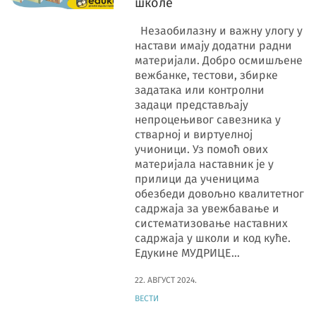
школе
Незаобилазну и важну улогу у
настави имају додатни радни
материјали. Добро осмишљене
вежбанке, тестови, збирке
задатака или контролни
задаци представљају
непроцењивог савезника у
стварној и виртуелној
учионици. Уз помоћ ових
материјала наставник је у
прилици да ученицима
обезбеди довољно квалитетног
садржаја за увежбавање и
систематизовање наставних
садржаја у школи и код куће.
Едукине МУДРИЦЕ…
22. АВГУСТ 2024.
ВЕСТИ