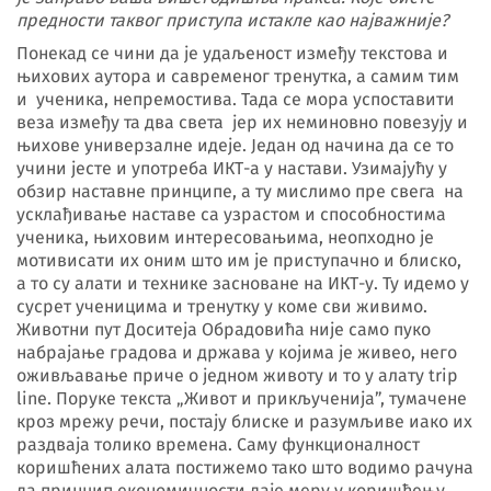
предности таквог приступа истакле као најважније?
Понекад се чини да је удаљеност између текстова и
њихових аутора и савременог тренутка, а самим тим
и ученика, непремостива. Тада се мора успоставити
веза између та два света јер их неминовно повезују и
њихове универзалне идеје. Један од начина да се то
учини јесте и употреба ИКТ-а у настави. Узимајућу у
обзир наставне принципе, а ту мислимо пре свега на
усклађивање наставе са узрастом и способностима
ученика, њиховим интересовањима, неопходно је
мотивисати их оним што им је приступачно и блиско,
а то су алати и технике засноване на ИКТ-у. Ту идемо у
сусрет ученицима и тренутку у коме сви живимо.
Животни пут Доситеја Обрадовића није само пуко
набрајање градова и држава у којима је живео, него
оживљавање приче о једном животу и то у алату trip
line. Поруке текста „Живот и прикљученија”, тумачене
кроз мрежу речи, постају блиске и разумљиве иако их
раздваја толико времена. Саму функционалност
коришћених алата постижемо тако што водимо рачуна
да принцип економичности даје меру у коришћењу