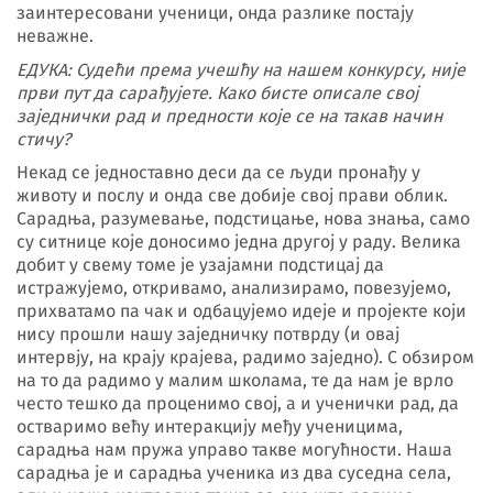
заинтересовани ученици, онда разлике постају
неважне.
ЕДУКА: Судећи према учешћу на нашем конкурсу, није
први пут да сарађујете. Како бисте описале свој
заједнички рад и предности које се на такав начин
стичу?
Некад се једноставно деси да се људи пронађу у
животу и послу и онда све добије свој прави облик.
Сарадња, разумевање, подстицање, нова знања, само
су ситнице које доносимо једна другој у раду. Велика
добит у свему томе је узајамни подстицај да
истражујемо, откривамо, анализирамо, повезујемо,
прихватамо па чак и одбацујемо идеје и пројекте који
нису прошли нашу заједничку потврду (и овај
интервју, на крају крајева, радимо заједно). С обзиром
на то да радимо у малим школама, те да нам је врло
често тешко да проценимо свој, а и ученички рад, да
остваримо већу интеракцију међу ученицима,
сарадња нам пружа управо такве могућности. Наша
сарадња је и сарадња ученика из два суседна села,