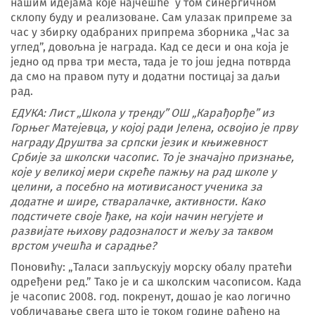
нашим идејама које најчешће у том синергичном
склопу буду и реализоване. Сам улазак припреме за
час у збирку одабраних припрема зборника „Час за
углед”, довољна је награда. Кад се деси и она која је
једно од прва три места, тада је то још једна потврда
да смо на правом путу и додатни постицај за даљи
рад.
ЕДУКА: Лист „Школа у тренду
”
ОШ „Карађорђе
”
из
Горњег Матејевца, у којој ради Јелена, освојио је прву
награду Друштва за српски језик и књижевност
Србије за школски часопис. То је значајно признање,
које у великој мери скреће пажњу на рад школе у
целини, а посебно на мотивисаност ученика за
додатне и шире, стваралачке, активности. Како
подстичете своје ђаке, на који начин негујете и
развијате њихову радозналост и жељу за таквом
врстом учешћа и сарадње?
Поновићу: „Таласи запљускују морску обалу пратећи
одређени ред.” Тако је и са школским часописом. Када
је часопис 2008. год. покренут, дошао је као логично
уобличавање свега што је током године рађено на