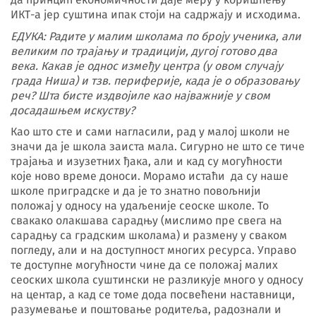
ИКТ-а јер суштина ипак стоји на садржају и исходима.
ЕДУКА: Радите у малим школама по броју ученика, али
великим по трајању и традицији, дугој готово два
века. Какав је однос између центра (у овом случају
града Ниша) и тзв. периферије, када је о образовању
реч? Шта бисте издвојиле као најважније у свом
досадашњем искуству?
Као што сте и сами нагласили, рад у малој школи не
значи да је школа заиста мала. Сигурно не што се тиче
трајања и изузетних ђака, али и кад су могућности
које ново време доноси. Морамо истаћи да су наше
школе приградске и да је то знатно повољнији
положај у односу на удаљеније сеоске школе. То
свакако олакшава сарадњу (мислимо пре свега на
сарадњу са градским школама) и размену у сваком
погледу, али и на доступност многих ресурса. Управо
те доступне могућности чине да се положај малих
сеоских школа суштински не разликује много у односу
на центар, а кад се томе дода посвећени наставници,
разумевање и поштовање родитеља, радознали и