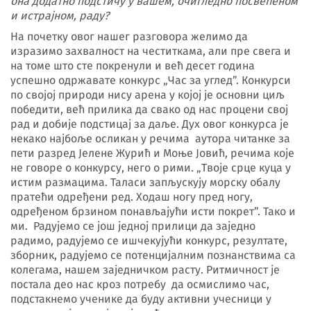
она додатно подстичу у вашем, очигледно посвећеном
и истрајном, раду?
На почетку овог нашег разговора желимо да
изразимо захвалност на честиткама, али пре свега и
на томе што сте покренули и већ десет година
успешно одржавате конкурс „Час за углед”. Конкурси
по својој природи нису арена у којој је основни циљ
победити, већ прилика да свако од нас процени свој
рад и добије подстицај за даље. Дух овог конкурса је
некако најбоље осликан у речима аутора читанке за
пети разред Јелене Журић и Моње Јовић, речима које
не говоре о конкурсу, него о рими. „Твоје срце куца у
истим размацима. Таласи запљускују морску обалу
пратећи одређени ред. Ходаш ногу пред ногу,
одређеном брзином понављајући исти покрет”. Тако и
ми. Радујемо се још једној прилици да заједно
радимо, радујемо се ишчекујући конкурс, резултате,
зборник, радујемо се потенцијалним познанствима са
колегама, нашем заједничком расту. Ритмичност је
постала део нас кроз потребу да осмислимо час,
подстакнемо ученике да буду активни учесници у