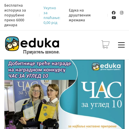
Бесплатна
Укупно
испорука за
Едука на
за
поруџбине
друштвеним
плаћање:
преко 6000
мрежама
0,00
рсд
динара