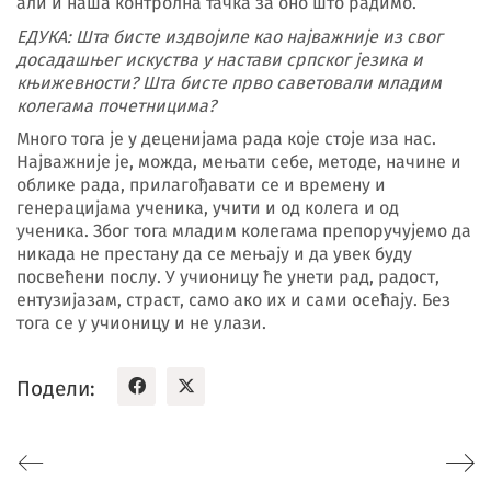
али и наша контролна тачка за оно што радимо.
ЕДУКА: Шта бисте издвојиле као најважније из свог
досадашњег искуства у настави српског језика и
књижевности? Шта бисте прво саветовали младим
колегама почетницима?
Много тога је у деценијама рада које стоје иза нас.
Најважније је, можда, мењати себе, методе, начине и
облике рада, прилагођавати се и времену и
генерацијама ученика, учити и од колега и од
ученика. Због тога младим колегама препоручујемо да
никада не престану да се мењају и да увек буду
посвећени послу. У учионицу ће унети рад, радост,
ентузијазам, страст, само ако их и сами осећају. Без
тога се у учионицу и не улази.
Подели: