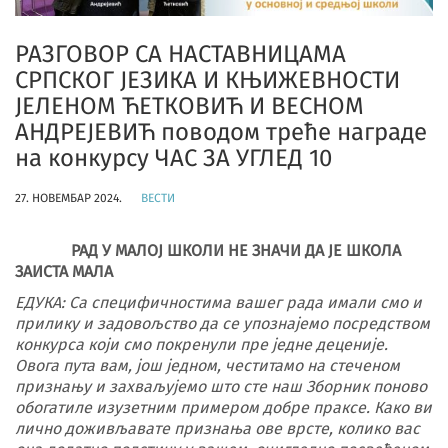
РАЗГОВОР СА НАСТАВНИЦАМА
СРПСКОГ ЈЕЗИКА И КЊИЖЕВНОСТИ
ЈЕЛЕНОМ ЋЕТКОВИЋ И ВЕСНОМ
АНДРЕЈЕВИЋ поводом треће награде
на конкурсу ЧАС ЗА УГЛЕД 10
27. НОВЕМБАР 2024.
ВЕСТИ
РАД У МАЛОЈ ШКОЛИ НЕ ЗНАЧИ ДА ЈЕ ШКОЛА
ЗАИСТА МАЛА
ЕДУКА: Са специфичностима вашег рада имали смо и
прилику и задовољство да се упознајемо посредством
конкурса који смо покренули пре једне деценије.
Овога пута вам, још једном, честитамо на стеченом
признању и захваљујемо што сте наш Зборник поново
обогатиле изузетним примером добре праксе. Како ви
лично доживљавате признања ове врсте, колико вас