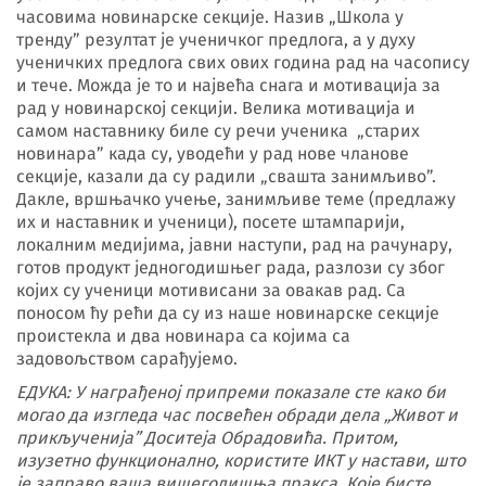
часовима новинарске секције. Назив „Школа у
тренду” резултат је ученичког предлога, а у духу
ученичких предлога свих ових година рад на часопису
и тече. Можда је то и највећа снага и мотивација за
рад у новинарској секцији. Велика мотивација и
самом наставнику биле су речи ученика „старих
новинара” када су, уводећи у рад нове чланове
секције, казали да су радили „свашта занимљиво”.
Дакле, вршњачко учење, занимљиве теме (предлажу
их и наставник и ученици), посете штампарији,
локалним медијима, јавни наступи, рад на рачунару,
готов продукт једногодишњег рада, разлози су због
којих су ученици мотивисани за овакав рад. Са
поносом ћу рећи да су из наше новинарске секције
проистекла и два новинара са којима са
задовољством сарађујемо.
ЕДУКА: У награђеној припреми показале сте како би
могао да изгледа час посвећен обради дела „Живот и
прикљученија
”
Доситеја Обрадовића. Притом,
изузетно функционално, користите ИКТ у настави, што
је заправо ваша вишегодишња пракса. Које бисте